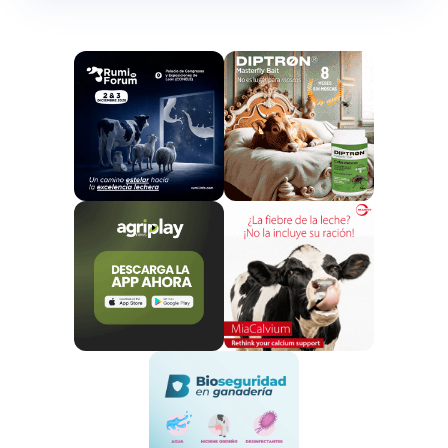
¿Realmente sabemos cuantificar las pérdidas
totales?
¡La respuesta por el momento es que no!
La literatura publicada hasta ahora trata que pueden
causar estas pérdidas, pero no se ha realizado una
cuantificación y evaluación económica de las
pérdidas totales bajo diferentes condiciones
climáticas y tipos de sistemas de producción.
Es importante contar con estos datos para
convencer a los productores e instituciones lecheras
de que tomen medidas e inviertan en la
implementación de medios de mitigación del
calor
y enfrenten el problema del estrés por calor.
Es más efectivo convencer a los ganaderos para que