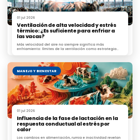
adecuadamente.
01 jul 2026
PÉRDIDAS ASOCIADAS A LA
Ventilación de alta velocidad y estrés
COMPOSICIÓN DE LA LECHE
térmico: ¿Es suficiente para enfriar a
las vacas?
Más velocidad del aire no siempre significa más
El impacto negativo del estrés por calor en la
enfriamiento: límites de la ventilación como estrategia
producción de leche no termina con la reducción del
frente al estrés térmico.
volumen de leche, sino también con la
disminución
del contenido de grasa y proteína
de la misma,
MANEJO Y BIENESTAR
fenómeno que ocurre durante el período cálido, con
un “efecto de retraso” en las vacas que se secan en
ese momento.
01 jul 2026
Influencia de la fase de lactación en la
Por lo general, podemos esperar una bajada de
respuesta conductual al estrés por
calor
0,35-0,40 unidades porcentuales en el contenido
de grasa de la leche y una bajada de 0,30-0,35
Los cambios en alimentación, rumia e inactividad revelan