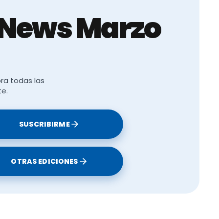
iNews Marzo
ales
Además, su
rol de la
ra todas las
te.
tibles a las
SUSCRIBIRME
OTRAS EDICIONES
a posible
 intestinal.
les jóvenes