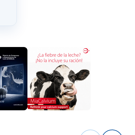
ales y
baño que
n
valor
 que se