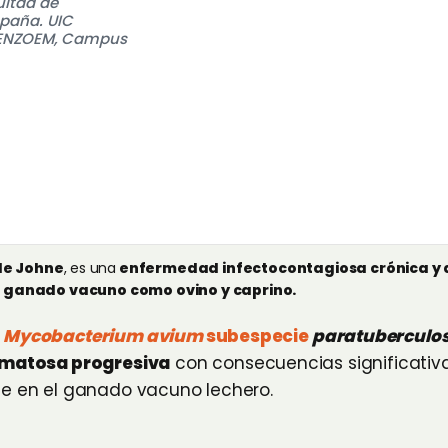
ltad de
spaña. UIC
 ENZOEM, Campus
e Johne
, es una
enfermedad infectocontagiosa crónica y d
l
ganado vacuno como ovino y caprino.
r
Mycobacterium avium
subespecie
paratuberculos
omatosa progresiva
con consecuencias significativa
e en el ganado vacuno lechero.