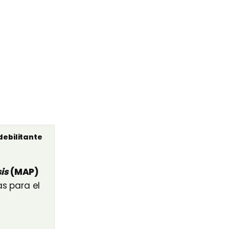
ebilitante
is
(MAP)
s para el