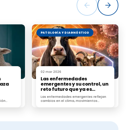
,
PATOLOGÍA Y DIAGNÓSTICO
curso
ontrol en
02 mar 2026
global ante
s
Las enfermedades
raza
emergentes y su control, un
reto futuro que ya es
ición-
presente
Las enfermedades emergentes reflejan
ión
cambios en el clima, movimientos
favorece
animales y ecosistemas, exigiendo
élulas
vigilancia sanitaria proactiva.
uente en