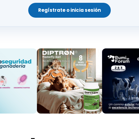
to de la susceptibilidad
tuberculosis bovina.
Regístrate o inicia sesión
infecciones.
Restricciones en las
ción en la fertilidad de
exportaciones de anim
productos derivados.
s infectadas.
ía de los países, con una prevalencia a nivel de re
acto en países desarrollados
(Figura 1).
de la paratuberculosis es limitada, pero se estima u
nivel individual en el ganado vacuno lechero
, cifras
 la intensificación de los sistemas ganaderos.