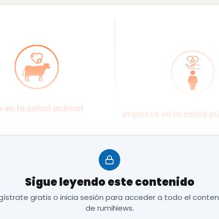
 en la salud animal
Impacto en la salud p
rome de malabsorción.
Similitud con la en
de Crohn en humanos.
mas y lesiones
Sigue leyendo este contenido
Interferencia en lo
as.
ístrate gratis o inicia sesión para acceder a todo el conte
de rumiNews.
de erradicación de la