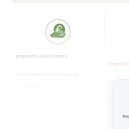
Impacto económico
Impacto
Aumento en la tasa de
Sínd
mortalidad y sacrificio.
Disminución en la producción y
Sínto
calidad de la leche.
asociad
Reg