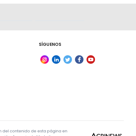
 primeras
, ya que los
SÍGUENOS
 de la
ifestarse
parto, la
irsuto y,
ón del contenido de esta página en