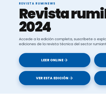
REVISTA RUMINEWS
Revista rum
losis es la vía fecal-oral. El riesgo de contagio está
2024
 micobacterias excretadas en las heces por anim
ue prevengan la contaminación fecal del entorno. 
dio agrega un nivel de complejidad adicional al cont
Accede a la edición completa, suscríbete o explo
ediciones de la revista técnica del sector rumian
adas en
reducir la exposición de los animales suscep
LEER ONLINE
VER ESTA EDICIÓN
más susceptibles a la infección por MAP debido a un
el sistema inmunitario
y una mayor
permeabilidad
ol específicamente hacia la
protección de los anima