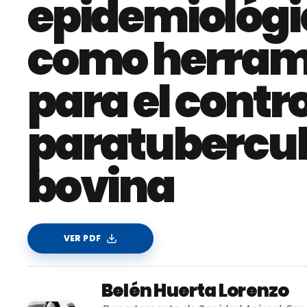
epidemiológi
como herram
para el contro
paratubercul
bovina
VER PDF
Belén Huerta Lorenzo