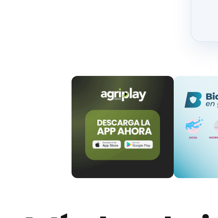
Merma en el rendimiento de la
Aumen
canal.
a otras 
Gastos relacionados con
Reduc
pruebas de diagnóstico y
las vaca
tratamiento.
La distribución de MAP es endémica en la mayor
varía entre el 10% y el 90%, destacando su imp
En España, la información sobre la prevalencia 
superior al 40% a nivel de rebaño y del 15% a 
proyectan al alza en los próximos años debido a