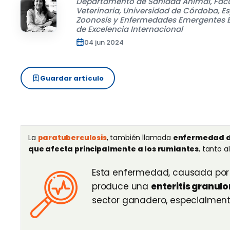
Departamento de Sanidad Animal, Facu
Veterinaria, Universidad de Córdoba, E
Zoonosis y Enfermedades Emergentes
de Excelencia Internacional
04 jun 2024
Guardar artículo
La
paratuberculosis
, también llamada
enfermedad d
que afecta principalmente a los rumiantes
, tanto a
Esta enfermedad, causada po
produce una
enteritis granul
sector ganadero, especialment