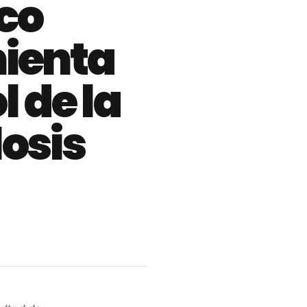
co
ienta
l de la
osis