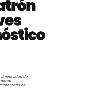
atrón
aves
nóstico
 Universidad de
nimal,
alimentario de