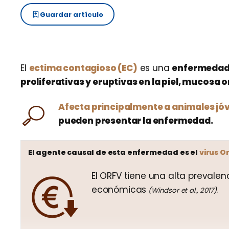
Guardar artículo
El
ectima contagioso (EC)
es una
enfermedad 
proliferativas y eruptivas en la piel, mucosa o
Afecta principalmente a animales jó
pueden presentar la enfermedad.
El agente causal de esta enfermedad es el
virus O
El ORFV tiene una alta prevale
económicas
.
(Windsor et al., 2017)