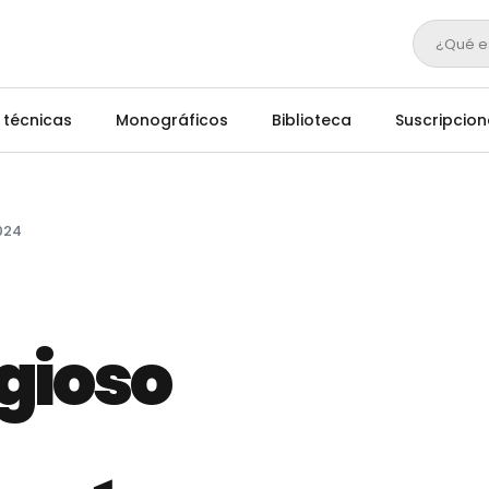
¿Qué e
 técnicas
Monográficos
Biblioteca
Suscripcion
024
gioso