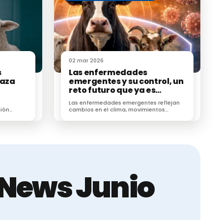
eden
fúngicos
02 mar 2026
s
Las enfermedades
sos donde se
raza
emergentes y su control, un
reto futuro que ya es
ición-
presente
Las enfermedades emergentes reflejan
ión
cambios en el clima, movimientos
haber
favorece
animales y ecosistemas, exigiendo
élulas
vigilancia sanitaria proactiva.
Bukar et al.,
uente en
iNews Junio
nte, se han
de controlar