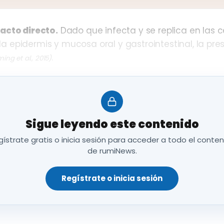
acto directo.
Dado que infecta y se replica en las c
e la epidermis y mucosa oral y gastrointestinal, la pr
.
ing et al., 2015)
Sigue leyendo este contenido
ístrate gratis o inicia sesión para acceder a todo el conte
de rumiNews.
Regístrate o inicia sesión