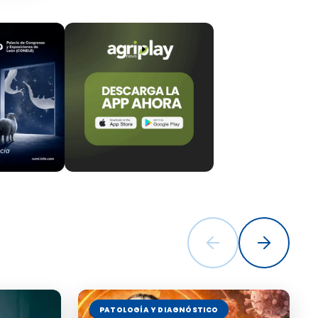
ados y sanos
ctan en
PATOLOGÍA Y DIAGNÓSTICO