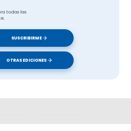
s. Sin
 un aumento
ra todas las
te.
la
SUSCRIBIRME
n que
OTRAS EDICIONES
 que se
s,
este tipo
 agentes