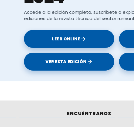
ara controlar las infecciones bacterianas secundaria
vo para la infección vírica y además puede generar
Accede a la edición completa, suscríbete o explo
ediciones de la revista técnica del sector rumian
 debería evitarse.
cación de un antiséptico-analgésico tópico mejora 
LEER ONLINE
de EC
(Gómez et al., 2024).
a del EC,
la prevención y control de esta enfermedad tiene
VER ESTA EDICIÓN
.
Gómez et al., 2024)
 Francia poseen vacunas vivas atenuadas
registradas
gistrada.
ENCUÉNTRANOS
ción parcial de corta duración (3-6 meses).
Ademá
poseen mayor facilidad de contaminación con otros