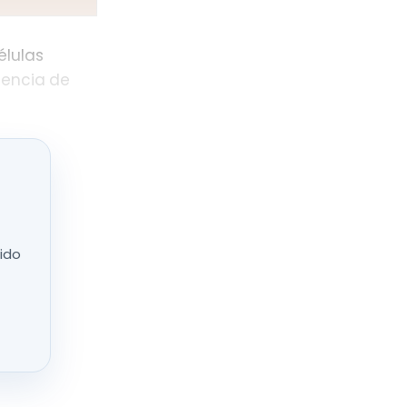
élulas
esencia de
nido