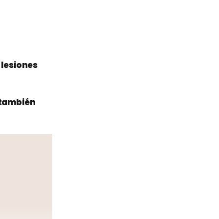
lesiones
 también