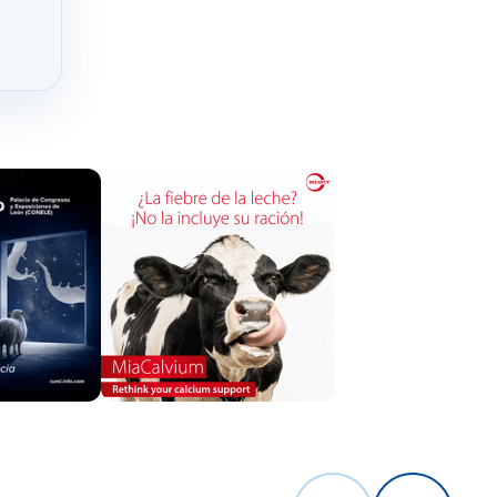
su absorción
n bacteriana
ción.
á a la
 consumo del