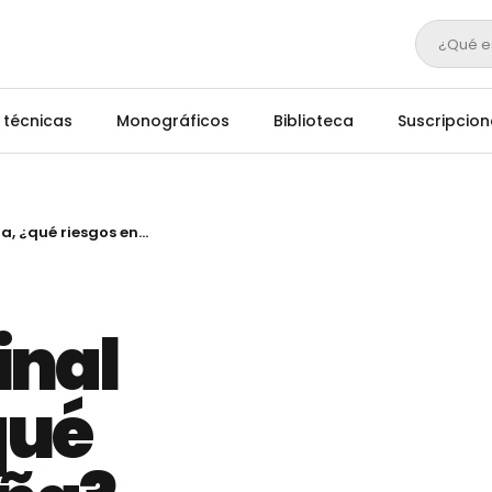
¿Qué e
 técnicas
Monográficos
Biblioteca
Suscripcion
Acidosis ruminal subaguda, ¿qué riesgos entraña?
inal
qué