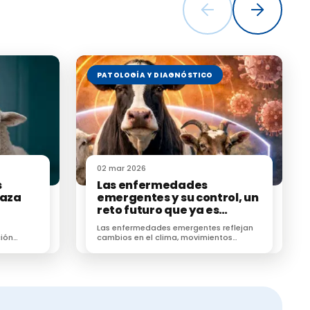
 de ácidos y
o de SARA y
PATOLOGÍA Y DIAGNÓSTICO
jas,
y existe
ue sufren las
nte).
02 mar 2026
s
Las enfermedades
raza
emergentes y su control, un
 ruminal
, así
reto futuro que ya es
ición-
presente
Las enfermedades emergentes reflejan
ión
cambios en el clima, movimientos
favorece
animales y ecosistemas, exigiendo
élulas
vigilancia sanitaria proactiva.
uente en