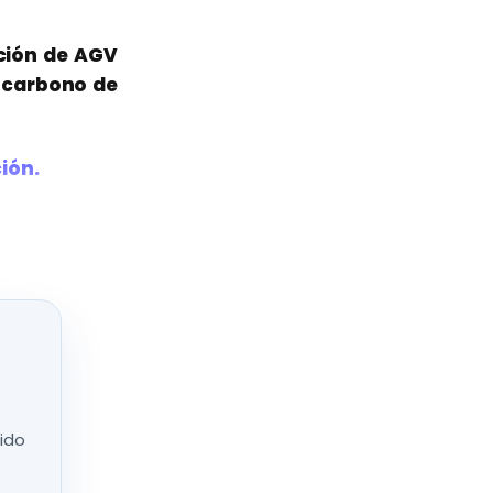
ación de AGV
 carbono de
ión.
nido