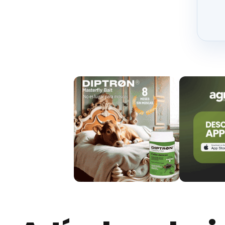
Menor consumo de alimento
Menor eficiencia alimenticia
Problemas de salud podal
Al final,
la acidosis ruminal subaguda se debe
por las paredes del rumen
; si el pH continúa
y las vías metabólicas producirán ácido lácti
Por lo tanto,
sus efectos se verán en:
Rumen
: veremos afectada la
eficiencia ali
Cuando desciende el pH por debajo de 
dige
Consumo de alimento:
originará
patrones 
alimento.