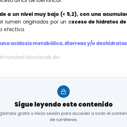
ceso difícil de identificar.
de a un nivel muy bajo (< 5,2), con una acumul
l rumen originados por un e
xceso de hidratos de
a efectiva.
 una acidosis metabólica, diarreas y/o deshidratac
H ruminal desciende de:
riginará:
Sigue leyendo este contenido
ístrate gratis o inicia sesión para acceder a todo el conte
de rumiNews.