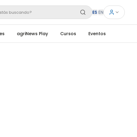
ES
|
EN
stás buscando?
es
agriNews Play
Cursos
Eventos