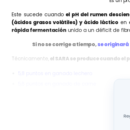
Es un pro
Este sucede cuando
el pH del rumen descien
(ácidos grasos volátiles) y ácido láctico
en e
rápida fermentación
unido a un déficit de fibr
Si no se corrige a tiempo,
se originará
Técnicamente,
el SARA se produce cuando el p
5,8 puntos en ganado lechero
5,6 puntos en ganado de carne
Durante al menos un
periodo de 3 horas.
Esto o
Digestión de la fibra disminuída
Reg
Producción disminuída