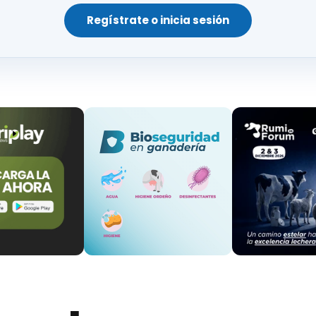
Regístrate o inicia sesión
 a un desequilibrio entre la producción de AGV y 
 descendiendo se producirán
cambios en la població
co en exceso
, involucrado con la
acidosis
.
menticia y se incrementarán los costes de alimenta
6,
la población del rumen disminuye, y esto afectar
stibilidad de la fibra.
de alimentación erráticos y una reducción en el