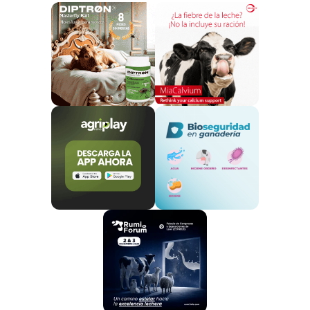
epidemiológica,
se sigue el criterio de confirmar
los casos en el LCV de Algete o en los laboratorios
regionales,
notificando el primer brote en cada
comarca. Los Servicios Veterinarios Oficiales
supervisan el resto de las comunicaciones de
sospechas clínicas. Hasta ahora, solo las Islas
Baleares y Canarias se consideran libres de EHE.
Recomendaciones del MAPA
El Ministerio de Agricultura, Pesca y Alimentación
(MAPA) enfatiza que la EHE no afecta a los seres
humanos. La enfermedad es de declaración
obligatoria, según el Real Decreto 779/2023 del 20 de
junio, que establece la lista de enfermedades
animales de declaración obligatoria y regula su
notificación. Es obligatorio reportar de inmediato
cualquier sospecha clínica en especies susceptibles
(domésticas y silvestres) a los Servicios Veterinarios