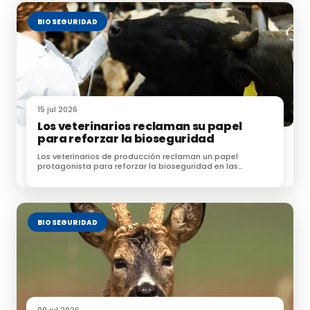
MAPA
BIOSEGURIDAD
Le puede interesar:
Alertan del impacto de la dieta estrictamente
15 jul 2026
vegetariana en los biomarcadores de salud
Los veterinarios reclaman su papel
para reforzar la bioseguridad
Los veterinarios de producción reclaman un papel
protagonista para reforzar la bioseguridad en las
explotaciones ganaderas
Impacto del contacto vaca-ternero en la
producción lechera
BIOSEGURIDAD