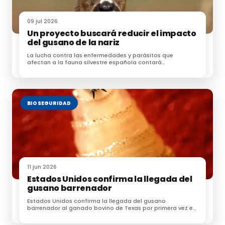
El uso de la vacuna, que en principio es una
herramienta útil para combatir la enfermedad, no ha
09 jul 2026
llegado a generalizarse, quizás porque
se puso en el
Un proyecto buscará reducir el impacto
del gusano de la nariz
mercado después de haber
comenzado el periodo
La lucha contra las enfermedades y parásitos que
de infestación del virus
transmitido por mosquitos del
afectan a la fauna silvestre española contará
género
Culicoides
.
próximamente con una nueva herramienta
Referencias:
BIOSEGURIDAD
ASAJA
Le puede interesar:
11 jun 2026
Ola de robos de corderos en Badajoz
Estados Unidos confirma la llegada del
gusano barrenador
Estados Unidos confirma la llegada del gusano
barrenador al ganado bovino de Texas por primera vez en
60 años