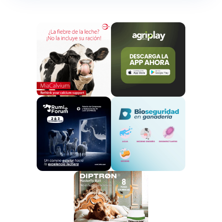
Con objeto de recopilar información sobre de la
situación epidemiológica, se está siguiendo el
criterio de confirmar en el laboratorio en el LCV
de Algete o en los laboratorios regionales
y
notificar, únicamente el primer foco detectado en
cada comarca, realizando los Servicios Veterinarios
Oficiales un seguimiento del resto de comunicaciones
de sospechas clínicas. Hasta la fecha, tan sólo las
Islas Baleares y Canarias tienen la consideración de
territorio libre de EHE.
Con los datos más recientes proporcionados
por la Consejería de Agricultura y Ganadería de
la Junta de Castilla y León, en la provincia de
León hay 400 explotaciones de vacuno cuyos
titulares han declarado la existencia de la
Enfermedad Hemorrágica Epizoótica (EHE) y se
ha comprobado la positividad con análisis de
PCR por parte de los veterinarios oficiales. Este
número de explotaciones, que ha crecido un