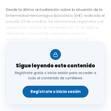
Desde la última actualización sobre la situación de la
Enfermedad Hemorrágica Epizoótica (EHE) realizada el
pasado 23 de octubre, los laboratorios regionales y el
Laboratorio Central de Veterinaria (LCV) de Algete,
laboratorio nacional de referencia para esta
enfermedad, han confirmado la presencia de
enfermedad en
varias explotaciones de bovino
localizadas en las comarcas de Grado
(Asturias)
y
Guadalajara
(provincia de Guadalajara). Asimismo,
se ha confirmado la
presencia de enfermedad en
Sigue leyendo este contenido
un ciervo silvestre localizado en la comarca de
Regístrate gratis o inicia sesión para acceder a
Albarracín
(provincia de Teruel). Todas estas
todo el contenido de rumiNews.
comarcas ya habían resultado afectadas en 2023.
Regístrate o inicia sesión
Mapa de comarcas afectadas