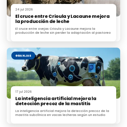
Fuentes:
EFE VERDE
24 jul 2026
El cruce entre Crioula y Lacaune mejora
Te puede interesar:
Nuevas estrategias contra el
la producción de leche
cambio climático
El cruce entre ovejas Crioula y Lacaune mejora la
producción de leche sin perder la adaptación al pastoreo
GRANJAS
17 jul 2026
La inteligencia artificial mejora la
detección precoz de la mastitis
La inteligencia artificial mejora la detección precoz de la
mastitis subclínica en vacas lecheras según un estudio