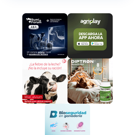
de la producción de metano en el rumen.
El desarrollo y aprobación de este aditivo supone un
hito en investigación en nutrición animal, ha implicado
la colaboración de múltiples grupos de investigación
en Europa, EEUU, Canadá y Australia, y va a
proporcionar una herramienta más al sector
ganadero para seguir avanzando en sistemas de
producción de alimentos más sostenibles.
El uso de este producto «
es seguro para las vacas y
los consumidores
y no afecta a la calidad de los
productos lácteos», indicó la Comisión.
La reducción de las emisiones de metano es clave en
nuestra lucha contra el cambio climático y la
aprobación de este aditivo es un ejemplo muy