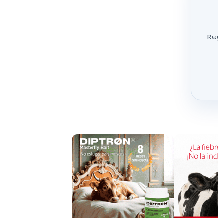
las ayudas específicas para los productores d
por un total de 169 millones.
Reg
Asimismo, el real decreto recoge una disposició
los Estados miembros de la UE sobre niveles de
certificadas
. El objetivo de esta obligación e
mejorar su transparencia, algo que es especial
están produciendo algunas distorsiones en los
DES
De los 193,47 
-Vacuno de carne: financiación máxima 110 
subsector de la vaca nodr
-Ovino y caprino de carne: f