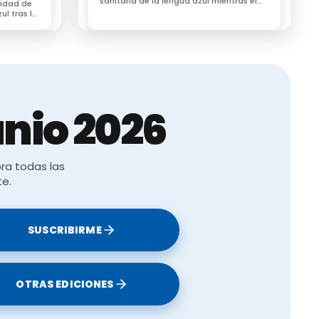
sanitaria de la lengua azul mientras el
uidad de
sector ganadero alerta de su impacto
ul tras la
económico
 ganadero
encia
nio 2026
ra todas las
te.
SUSCRIBIRME
OTRAS EDICIONES