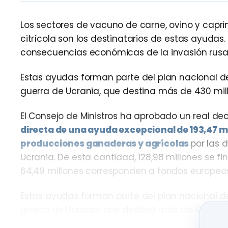
Los sectores de vacuno de carne, ovino y caprino
citrícola son los destinatarios de estas ayudas
consecuencias económicas de la invasión rusa
Estas ayudas forman parte del plan nacional d
guerra de Ucrania, que destina más de 430 mill
El Consejo de Ministros ha aprobado un real de
directa de una ayuda excepcional de 193,47 
producciones ganaderas y agrícolas
por las 
Ucrania. De esta cantidad, 128,98 millones se f
64,49 millones corresponden a fondos europeos
Estas ayudas forman parte del plan nacional d
guerra de Ucrania, que destina más de 430 mill
marco, y cumpliendo con los compromisos con 