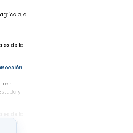
agrícola, el
les de la
oncesión
co en
 Estado y
les de la
 En este
el pago de