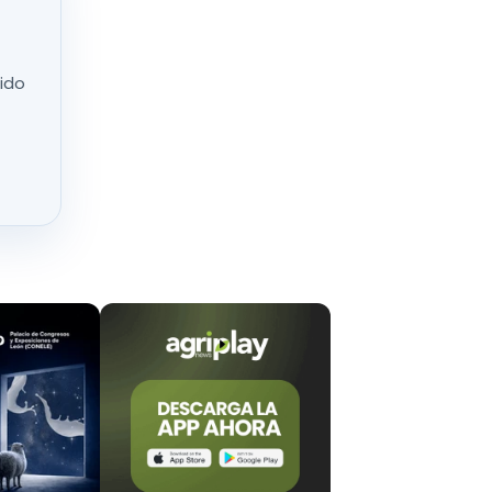
situación,
nido
por parte de
illas
l mercado y
a que se
sicas.
onden al