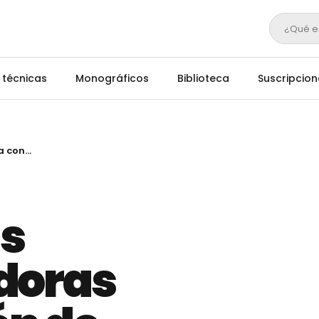
¿Qué e
 técnicas
Monográficos
Biblioteca
Suscripcion
Aprobadas las bases reguladoras de la concesión de 193 millones en ayudas
s
doras