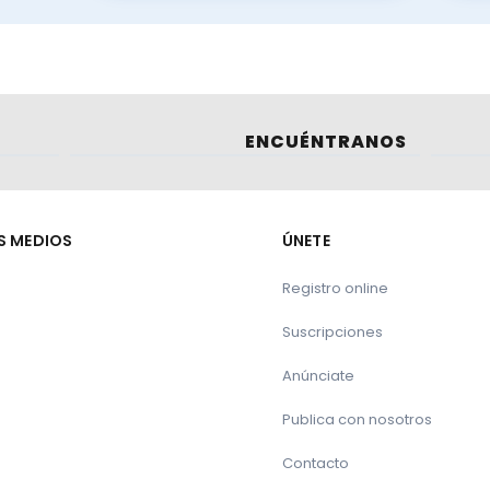
Madrid 1.934.097 €
Murcia 5.130.476 €
avarra 2.832.866 €
ís Vasco 2.720.141 €
La Rioja 1.254.023 €
ENCUÉNTRANOS
d Valenciana 26.655.714 €
OTAL 193.400.000 €
S MEDIOS
ÚNETE
Registro online
Suscripciones
Te puede interesar:
Anúnciate
 los productores de leche
Publica con nosotros
Contacto