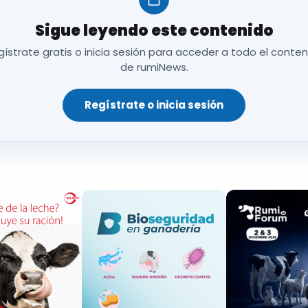
e leche de vaca, oveja y cabra afectados por esta 
Sigue leyendo este contenido
ístrate gratis o inicia sesión para acceder a todo el conte
n relativa a
las nuevas comunicaciones a realizar 
de rumiNews.
 existencias de arroz, cereales, oleaginosas y sem
s conseguir un mejor conocimiento de la situación de
Regístrate o inicia sesión
mente relevante en situaciones como la actual, en l
 canales comerciales de materias primas agrarias bá
TINO DE LAS AYUDAS
millones de euros van dirigidos:
millones de euros, de los que 97,7 millones corresp
iza y 12,3 millones al engorde de terneros.
inanciación máxima de 31,7 millones de euros.