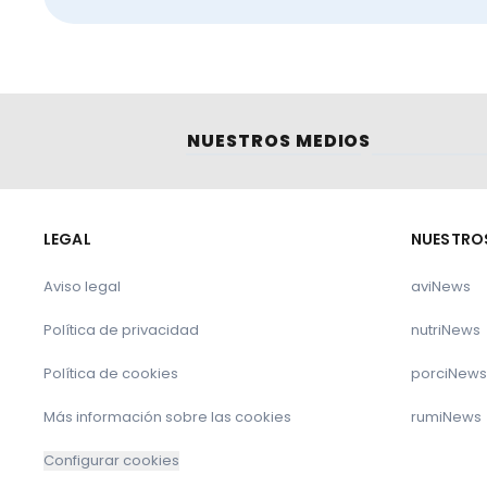
N
Pa
NUESTROS MEDIOS
Comunida
T
Fuentes:
LEGAL
NUESTRO
Ayudas Guerra Ucrania
Aviso legal
aviNews
Política de privacidad
nutriNews
Política de cookies
porciNews
Iniciado el pago de 159 millones en ayudas a
Más información sobre las cookies
rumiNews
Configurar cookies