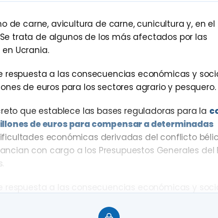
 de carne, avicultura de carne, cunicultura y, en el 
. Se trata de algunos de los más afectados por las
 en Ucrania.
e respuesta a las consecuencias económicas y socia
ones de euros para los sectores agrario y pesquero.
creto que establece las bases reguladoras para la
c
millones de euros para compensar a determinadas
dificultades económicas derivadas del conflicto béli
inancian con cargo a los Presupuestos Generales del
.
e respuesta a las consecuencias económicas y socia
ones de euros para los sectores agrario y pesquero.
este sector,
el pasado día 30 de mayo ya comenzó 