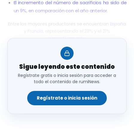
El incremento del número de sacrificios ha sido de
un 9%, en comparación con el año anterior.
Entre los mayores productores se encuentran
España
y Francia
, representando el 28% y el 21%
respectivamente.
España
produjo durante el primer trimestre unas
28.200 toneladas, lo que supone un aumento del
Sigue leyendo este contenido
12% interanual.
Sin embargo, a pesar del aumento
de la producción,
el precio del cordero de granja en
Regístrate gratis o inicia sesión para acceder a
Europa sigue siendo elevado.
todo el contenido de rumiNews.
Regístrate o inicia sesión
Fuente: eurocarne.com