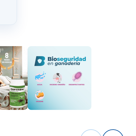
752/2022,
 reposición
enfermedades
Presupuestos
uros
a dotación
ia.