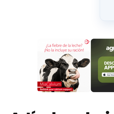
Tercero.– Bases Reguladoras
Las bases reguladoras de la concesión de e
de 7 de junio
, por la que se establecen las bas
de reses como consecuencia de su sacrificio e
de los rumiantes (B.O.C. y L. n.o 124, de 29 de jun
Cuarto.– Cuantía
Las ayudas se concederán con cargo a la ap
Generales de la Comunidad de Castilla y León p
(200.000,00 €). No obstante, si las disponibilid
inicial en una cuantía adicional de cien mil eu
Quinto.– Plazo de presentación