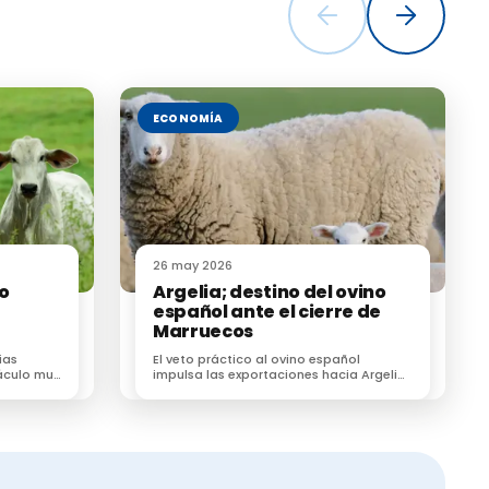
 de la
 de 2022,
ECONOMÍA
26 may 2026
no
Argelia; destino del ovino
español ante el cierre de
Marruecos
ias
El veto práctico al ovino español
áculo muy
impulsa las exportaciones hacia Argelia
r cárnico
y obliga al sector a reorganizar la Fiesta
del Sacrificio