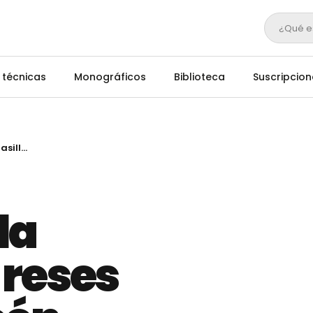
¿Qué e
 técnicas
Monográficos
Biblioteca
Suscripcion
Ayudas para la reposición de reses en Casilla y León
la
 reses