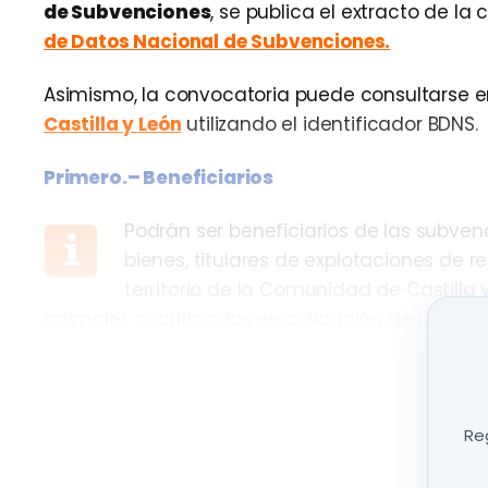
de Subvenciones
, se publica el extracto de l
de Datos Nacional de Subvenciones.
Asimismo, la convocatoria puede consultarse e
Castilla y León
utilizando el identificador BDNS.
Primero.– Beneficiarios
Podrán ser beneficiarios de las subven
bienes, titulares de explotaciones de 
territorio de la Comunidad de Castilla
animales sacrificados en aplicación de progra
Segundo.– Finalidad
Las ayudas tienen como finalidad increment
Reg
central de las zonas rurales, facilitar el mant
mejorar el medio ambiente.