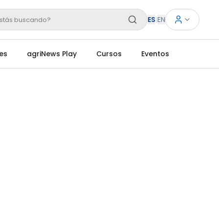
ES
|
EN
stás buscando?
es
agriNews Play
Cursos
Eventos