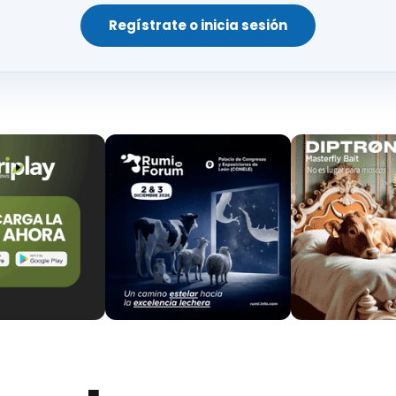
Regístrate o inicia sesión
stas ayudas han sido establecidas en la
Orden AGR/
es reguladoras de la concesión de las ayudas para la
n aplicación de programas sanitarios oficiales de 
io de 2022).
licación presupuestaria 0304G.412C01.77041 de los 
ara el año 2021, por un importe de doscientos mil e
ades presupuestarias lo permiten, se podrá ampliar l
ros (100.000,00 €) sin necesidad de nueva convocator