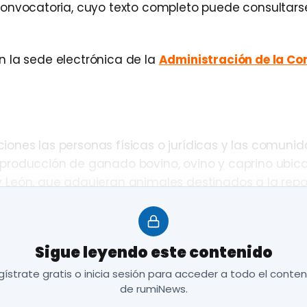
a convocatoria, cuyo texto completo puede consultars
n la sede electrónica de la
Administración de la C
ciones las personas físicas o jurídicas y las comuni
reproducción de ganado bovino, ovino y caprino ubic
 y León, que adquieran animales destinados a la repo
mas sanitarios oficiales de enfermedades de los rum
Sigue leyendo este contenido
ar y apoyar la competitividad de la ganadería com
ístrate gratis o inicia sesión para acceder a todo el conte
enimiento de la población en dichas zonas, así como c
de rumiNews.