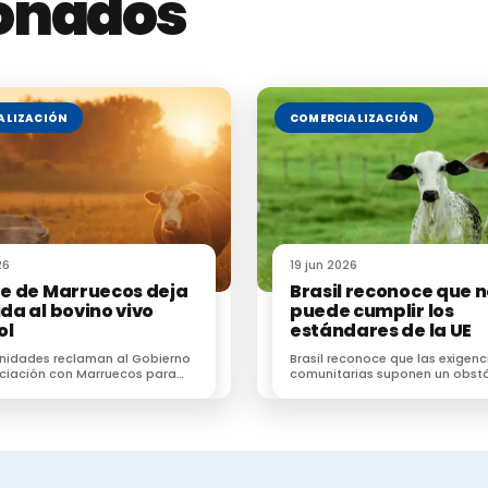
ionados
niciará al día siguiente de la publicación del extracto
ficial de Castilla y León
y finalizará el 30 de agosto
lazo.
ALIZACIÓN
COMERCIALIZACIÓN
26
19 jun 2026
rre de Marruecos deja
Brasil reconoce que 
ida al bovino vivo
puede cumplir los
ol
estándares de la UE
nidades reclaman al Gobierno
Brasil reconoce que las exigenc
ciación con Marruecos para
comunitarias suponen un obst
 un destino estratégico para
difícil de superar para el secto
rtaciones de ganado
brasileño