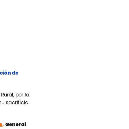
ación de
Rural, por la
u sacrificio
e
,
General