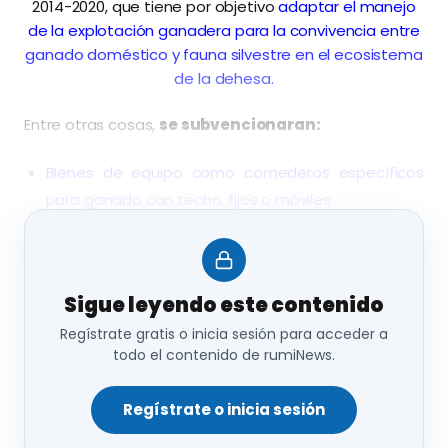
2014-2020, que tiene por objetivo
adaptar el manejo
de la explotación ganadera para la convivencia entre
ganado doméstico y fauna silvestre en el ecosistema
de la dehesa.
Entre otras cosas,
se subvencionaran:
Bienes de equipo como comederos específicos
para ganado con techo, fijos o móviles
Dosificadores para higienizar el agua
Maquinaria de limpieza y desinfección con agua
caliente o fría
Sigue leyendo este contenido
Depósito para desinfectante
Regístrate gratis o inicia sesión para acceder a
todo el contenido de rumiNews.
Se apoyará el gasto en cierres que delimiten áreas
de alimentación suplementaria y el manejo de los
Regístrate o inicia sesión
animales de forma independiente
Instalaciones y conducciones de agua