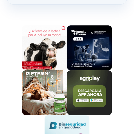
Pozos de sondeo
Inversiones en preparación y adaptación de
terrenos para cultivos preventivos
Se podrán beneficiar las
personas o entidades
titulares de explotaciones que se comprometan
a ejercer la actividad durante un
periodo
mínimo de 5 años.
La cantidad de la ayuda será del 50% de la inversión
aprobada, con un mínimo por explotación de 3.000 €
y un máximo de 30.000 €.
El plazo para las solicitudes
es de 30 días hábiles desde hoy, 11 de junio.
Fuente: agrodigital.com