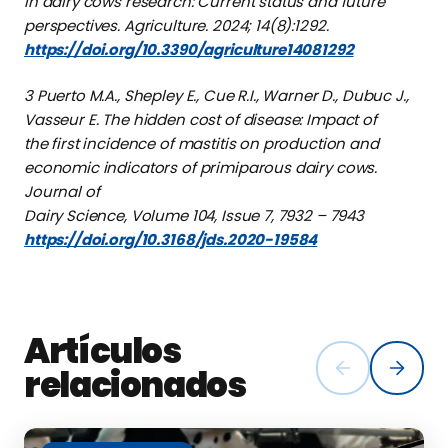
in dairy cows research: Current status and future
perspectives. Agriculture. 2024; 14(8):1292.
https://doi.org/10.3390/agriculture14081292
3 Puerto M.A., Shepley E., Cue R.I., Warner D., Dubuc J.,
Vasseur E. The hidden cost of disease: Impact of
the first incidence of mastitis on production and
economic indicators of primiparous dairy cows.
Journal of
Dairy Science, Volume 104, Issue 7, 7932 – 7943
https://doi.org/10.3168/jds.2020-19584
Artículos
relacionados