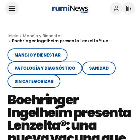
Inicio
Manejo y Bienestar
Boehringer Ingelheim presenta Lenzelta®: una nueva vacuna que impulsa la prevención de la mastitis
MANEJO Y BIENESTAR
PATOLOGÍA Y DIAGNÓSTICO
SANIDAD
SIN CATEGORIZAR
Boehringer
Ingelheim presenta
Lenzelta®: una
nueva vacuna que