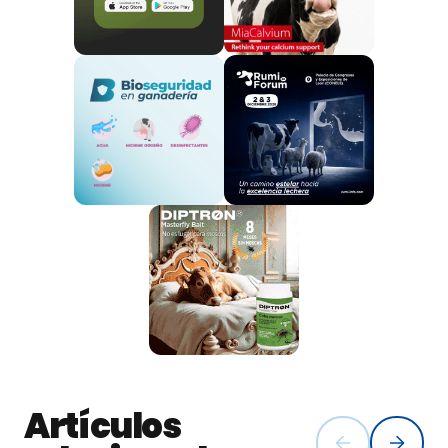
Industria transformadora: queserías, cooperativas y
plantas de procesado tendrán menos materia prima
para trabajar, lo que puede reducir turnos de
producción o encarecer costes.
Mercado interno: menor disponibilidad de leche fresca
y derivados (yogures, quesos tradicionales) podría
derivar en subidas de precios para el consumidor
griego.
Exportaciones: cualquier déficit en leche repercutirá
en retrasos o incumplimiento de contratos
internacionales.
Si se decreta la prohibición del movimiento de ovejas
y cabras, muchas granjas no podrán entregar leche a
queserías ni mataderos, generando pérdidas por
Artículos
leche desechada. Las empresas exportadoras