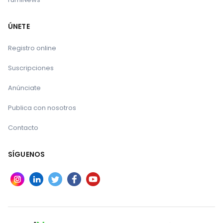
Referencias:
ÚNETE
GreekReporter
Registro online
Suscripciones
Reuters
Anúnciate
Le puede interesar
Publica con nosotros
Cierre masivo de explotaciones lácteas
Contacto
tensiona el abastecimiento
SÍGUENOS
Primer foco de Dermatosis Nodular
Contagiosa en España