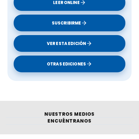
LEER ONLINE
los consumidores en tiempos de crisis del coste de
vida.
SUSCRIBIRME
Pérdidas económicas para explotaciones
Ganaderos como
Giorgos Tasioulis
y
Vagelis
Karajiolis
han perdido granjas completas; uno de
VER ESTA EDICIÓN
ellos sacrificó 900 ovejas tras invertir millones para
modernizar su explotación.
OTRAS EDICIONES
Riesgo para exportaciones
El feta es un producto clave de exportación para
Grecia; cualquier impacto en producción o en
calidad, o retrasos en los envíos debido a
regulaciones sanitarias más estrictas, podrían
dañar la confianza de los mercados
NUESTROS MEDIOS
internacionales.
ENCUÉNTRANOS
Efecto sobre el empleo rural