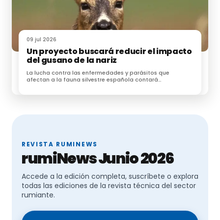
podría decretarse una prohibición nacional del
movimiento de ovejas y cabras, lo que implicaría la
suspensión de sacrificios, entregas de leche y carne,
entre otras paralizaciones.
09 jul 2026
Un proyecto buscará reducir el impacto
del gusano de la nariz
La lucha contra las enfermedades y parásitos que
Impacto esperado si no se controla el
afectan a la fauna silvestre española contará
próximamente con una nueva herramienta
brote
Interrupciones en la producción
La prohibición de mover animales afectaría
seriamente la producción láctea (leche para feta,
REVISTA RUMINEWS
queso) y el sacrificio para carne, generando cuellos
rumiNews Junio 2026
de botella en la cadena de suministro.
Accede a la edición completa, suscríbete o explora
Aumento de precios
todas las ediciones de la revista técnica del sector
Con menos animales disponibles y restricciones al
rumiante.
transporte, los precios de productos derivados
podrían subir, lo que se sumaría a la presión sobre