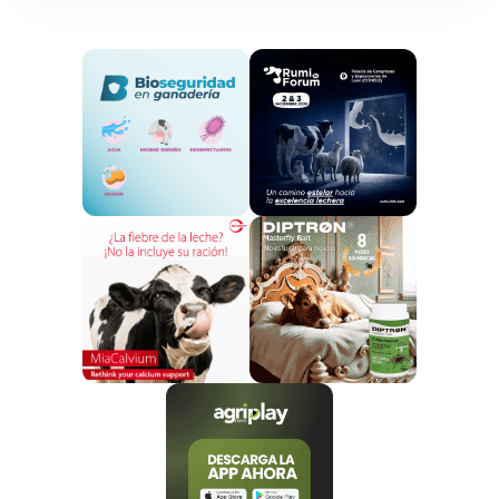
enfermedad de la seca y otras enfermedades, y
en algunos casos el abandono de la gestión.
Esto
parece respaldar las conclusiones de otros estudios
que predicen una reducción general de la superficie
climáticamente adecuada de especies como la
encina, el roble albar y el alcornoque.
Los bosques adehesados suponen 5,8
millones de hectáreas, la quinta parte
de la superficie forestal española.
Elaboración de COAG con datos de Copernicus
Con un incremento de 2°C en las
En el caso de los incendios, los modelos forestales
temperaturas los daños podrían ser
apuntan a un incremento de su frecuencia e
muy graves, poniendo en peligro las
intensidad por el
aumento de las temperaturas,
dehesas de encina de la parte
descenso de las precipitaciones, la acumulación
occidental de Andalucía y
de combustible, la despoblación rural y los
Extremadura.
planes de incendio
.