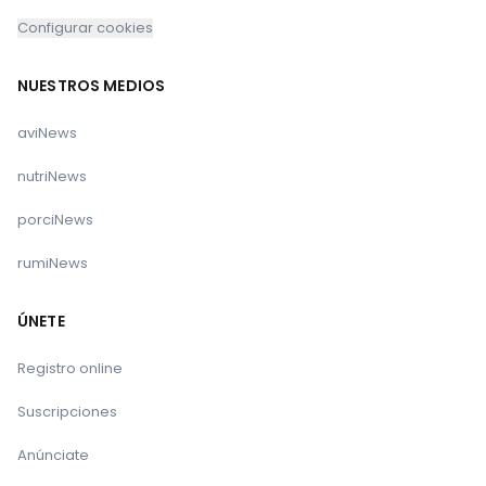
riesgos climáticos es la base para desarrollar
Configurar cookies
estrategias de prevención del cambio
climático y protección del mundo agrícola, a
base de financiación y políticas regionales,
NUESTROS MEDIOS
nacionales y comunitarias. Tomar acción hoy
aviNews
de forma urgente con el objetivo de mantener
el calentamiento por debajo de los 1.5ºC, es
nutriNews
más eficiente y menos costoso. La prevención
del cambio climático, por tanto, no sólo nos
porciNews
ayudará a proteger nuestra agricultura y
rumiNews
economía, sino que también hará que un
eterno verano no seque nuestra gastronomía,
tradiciones, cultura e identidad” ha apuntado
ÚNETE
Miguel Padilla, Secretario General de COAG.
Registro online
Suscripciones
Anúnciate