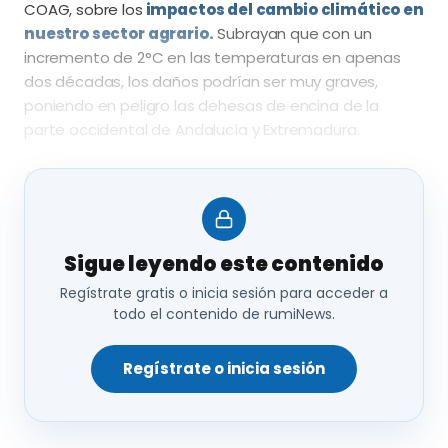
COAG, sobre los
impactos del cambio climático en
nuestro sector agrario.
Subrayan que con un
incremento de 2°C en las temperaturas en apenas
dos décadas, los daños podrían ser muy graves,
poniendo en peligro las dehesas de encina de la
parte occidental de Andalucía y Extremadura.
Aunque la dehesa está formada por bosques y
vegetación bien adaptada a las condiciones de la
península
, el aumento de las temperaturas y el
descenso de las precipitaciones aumentarán el
Sigue leyendo este contenido
riesgo de incendios y la erosión,
afectando
Regístrate gratis o inicia sesión para acceder a
negativamente a la regeneración natural de especies
todo el contenido de rumiNews.
vegetales y debilitar las defensas frente a agentes
patógenos.
Regístrate o inicia sesión
De hecho, se puede apreciar ya un
decaimiento de
algunos encinares asociado a sequías, la