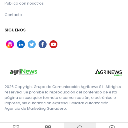
Referencias:
Publica con nosotros
Contacto
COAG
Te puede interesar:
SÍGUENOS
Los vecinos de la Sierra de la Culebra reclaman
el papel del ganado bombero
2026 Copyright Grupo de Comunicación AgriNews S.L. All rights
WWF pide una estrategia con ganadería
reserved. Se prohíbe la reproducción del contenido de esta
como escudo contra incendios
página en cualquier formato o comunicación, electrónica o
impresa, sin autorización expresa. Solicitar autorización.
Agencia de Marketing Ganadero.