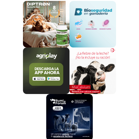
Problemas que se pretenden
solucionar con la modificación
El
Real Decreto 496/2024
, aprobado en mayo,
estableció un marco regulador para la alimentación
de animales con
piensos de origen animal
conforme a la normativa europea. Sin embargo,
durante su implementación, se identificaron aspectos
que requieren ajustes para facilitar su aplicación en el
sector.
Las modificaciones propuestas tienen como
propósito principal:
Ampliar las excepciones en el transporte
de
materias primas y piensos compuestos en
territorio nacional.
Incluir nuevos centros de limpieza de
vehículos
que transportan estos productos,