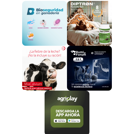
establecería tasas a un sector sometido por
diferentes medidas y normativas a una gran
presión fiscal y económica.
La
Agencia Catalana del Agua (ACA) se ha
mostrado receptiva
a los argumentos presentados
por esta plataforma.
Las organizaciones que formar este frente común
también
se entrevistaron con los grupos
parlamentarios del Parlamento catalán, con
buena acogida.
Unió de Pagesos (UP)
reúne a profesionales del
sector de todas las comarcas de Cataluña que se
dedican a a la
agricultura, ganadería o a la
actividad forestal por cuenta propia,
y defienden
de manera solidaria al sector agrario para mejorar las