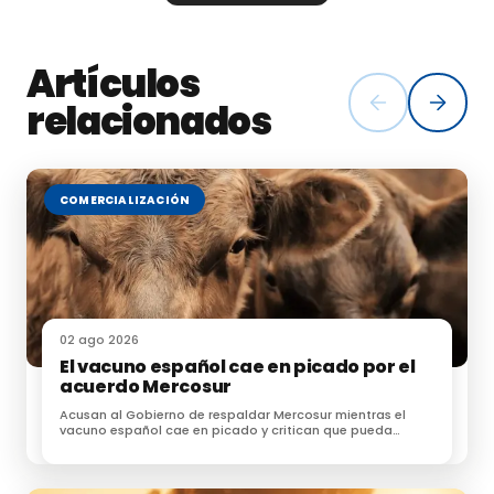
condiciones de vida y laborales del mismo.
Unió de Pagesos es el
sindicato mayoritario en el
Artículos
campo catalán, contando con más de 6.000
afiliados y siendo el más representativo de
relacionados
Cataluña.
COMERCIALIZACIÓN
Fuente: agrodigital.com, uniopagesos.cat
02 ago 2026
El vacuno español cae en picado por el
acuerdo Mercosur
Acusan al Gobierno de respaldar Mercosur mientras el
vacuno español cae en picado y critican que pueda
acceder sin las mismas exigencias