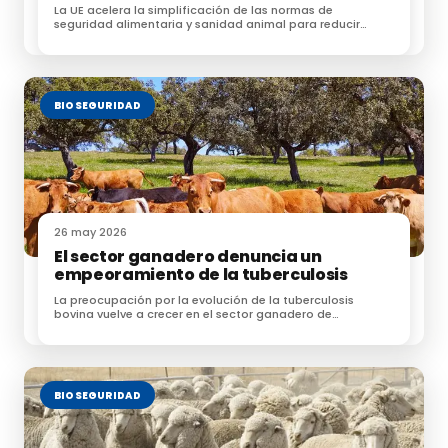
La UE acelera la simplificación de las normas de
seguridad alimentaria y sanidad animal para reducir
Noticiasde
burocracia en el campo
Te puede interesar:
BIOSEGURIDAD
Resistencia a los antimicrobianos: es el momento de
la acción colectiva
España solicita a la Comisión Europea medidas para
asegurar el abastecimiento de fertilizantes a precios
26 may 2026
razonables
El sector ganadero denuncia un
empeoramiento de la tuberculosis
El futuro de la Seguridad Alimentaria
La preocupación por la evolución de la tuberculosis
bovina vuelve a crecer en el sector ganadero de
Extremadura y Castilla y León
La leche esta en alerta para Navidad
BIOSEGURIDAD