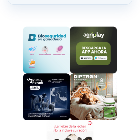
y experiencia en materia de
prevención, detección,
control y respuesta ante epidemias
. La PNL
también pide que se asegure que las clínicas
veterinarias y farmacias comunitarias pueden ejercer
también como estructuras de apoyo en la respuesta
a necesidades de información
“veraz, honesta y
respaldada por la evidencia en materia de salud
pública”
.
Ciudadanos registra una PNL para reconocer a los
veterinarios y farmacéuticos en el nuevo marco de
salud pública
Además, la formación naranja ha destacado en su
iniciativa la necesidad de integrar la red de oficinas de
farmacia y la de clínicas veterinarias en la nueva red
de vigilancia de salud pública como
puntos de
detección e intercambio de información
sobre