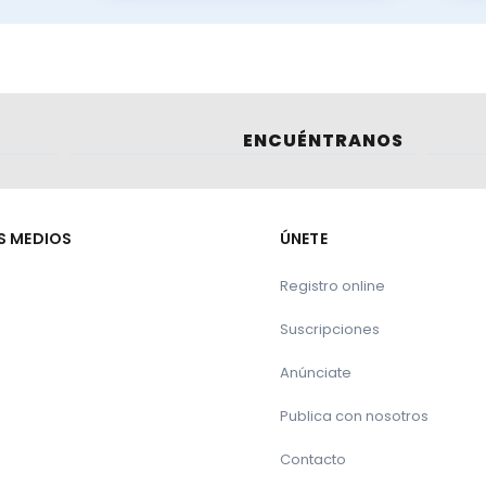
ENCUÉNTRANOS
Le puede interesar:
tal en un fenómeno político: las emisiones de nitr
S MEDIOS
ÚNETE
Registro online
Suscripciones
Anúnciate
l
Publica con nosotros
Contacto