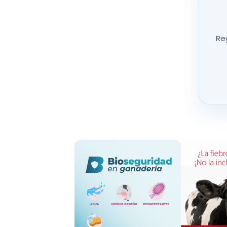
científicos, procedentes de las ciencias biológi
escolar debe reconocer al sector agroalimenta
social y medioambiental de un país como el nu
Reg
ciudadanía disponga de la mejor y más comple
alimentación y eso pasa con una formación aco
apuntado Miguel Padilla, Secretario General de
Las tres temáticas que constituyen el eje 
Alimentación, salud y cadena agroalimentaria 
papel muy importante en la consecución de lo
equipo de expertos, ha realizado un estudio sob
enseñanza obligatoria.
Por una parte,
se han analizado los saberes
Secundaria y Bachillerato y su representación en 