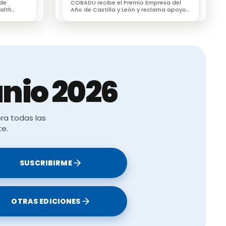
 de
COBADU recibe el Premio Empresa del
su
alth
Año de Castilla y León y reclama apoyo
tos o sean
r un
para dos proyectos estratégicos para el
esionales
futuro del medio rural
 y ganadera,
siva.
a”, ha
nio 2026
r una
cia del
 que la
ra todas las
o más
te.
 en sus
poración de
SUSCRIBIRME
s
aume Bernis.
OTRAS EDICIONES