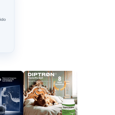
ículo
onómico,
que la
nido
cto a su
rio”, ha
que juegan
un
 razón, el
rículo de
rimaria,