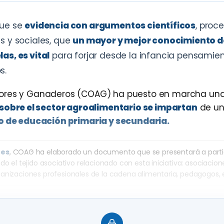
que se
evidencia con argumentos científicos
, proc
s y sociales, que
un mayor y mejor conocimiento d
la
s
, es vital
para forjar desde la infancia pensamien
s.
ultores y Ganaderos (COAG) ha puesto en marcha u
sobre el sector agroalimentario se impartan
de u
io de educación primaria y secundaria.
les
, COAG ha elaborado un documento que se presentará a partid
do el tejido asociativo relacionado con esta iniciativa: asociacio
ganizaciones profesionales de la cadena alimentaria, pedagogos,
agricultores y ganaderos somos esenciales a pesar 
colegios e institutos. Para ello, partimos de argume