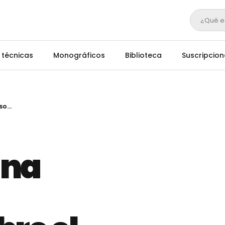
¿Qué e
 técnicas
Monográficos
Biblioteca
Suscripcion
COAG lanza una campaña de formación sobre el sector agrario en los colegios
una