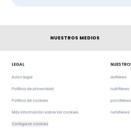
GOAG
NUESTROS MEDIOS
La transformación de una crisis medioambien
LEGAL
NUESTRO
los Países Bajos
Aviso legal
aviNews
Política de privacidad
nutriNews
Política de cookies
porciNews
En defensa de los alimentos de origen anima
Más información sobre las cookies
rumiNews
Configurar cookies