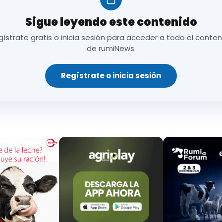
cas, económicas y sociales, que justifican que el curr
Sigue leyendo este contenido
rio como un pilar fundamental para el desarrollo ec
estro. En la misma línea, consideramos importante 
ístrate gratis o inicia sesión para acceder a todo el conte
de rumiNews.
ta información a la hora de tomar decisiones respe
rde con la importancia estratégica del sector prima
Regístrate o inicia sesión
 COAG.
del documento
no sólo están fuertemente interrelacionadas, sino 
s Objetivos de Desarrollo Sostenible
(ODS). Por esta
re la presencia que tienen estas temáticas en el cur
 básicos
que establece la normativa de Educación P
los libros de texto.