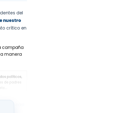
edentes del
e nuestro
to crítico en
na campaña
na manera
os políticos,
nes de padres
 etc…
de ser casi
ntos