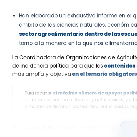
Han elaborado un exhaustivo informe en el 
ámbito de las ciencias naturales, económica
sector agroalimentario dentro de las escue
torno a la manera en la que nos alimentamo
La Coordinadora de Organizaciones de Agric
de incidencia política para que los
contenidos 
más amplía y objetiva
en el temario obligator
Para recabar
el máximo número de apoyos posib
instituciones públicas estatales y autonómicas, y a to
y madres de alumnos, profesorado, nutricionistas, or
“En estas páginas queremos demostrar que los 
invisibles en los contenidos que se imparten en 