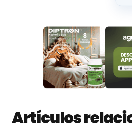
de casi 21.000 metros cuadrados, registrándo
expositores de maquinaria procedentes de 14
nuevos, que contarán con un espacio de 17.
estarán ubicados 65 expositores, de los que 10 s
alimentaria, plaza del comercio y hostelería.
34 Exposición Internacional de Ganado Puro
En cuanto a la Exposición Internacional de Gan
40 razas ganaderas refrendan a Salamanca com
de Europa. Una muestra ganadera que, en palab
completa con un importante
refuerzo sanitar
los ganaderos asistan a Salamaq”.
Entre ellas se encuentran la desinsectación de 
Artículos relac
colaboración con la Junta de Castilla y León, u
habilitación de un lazareto preventivo ante po