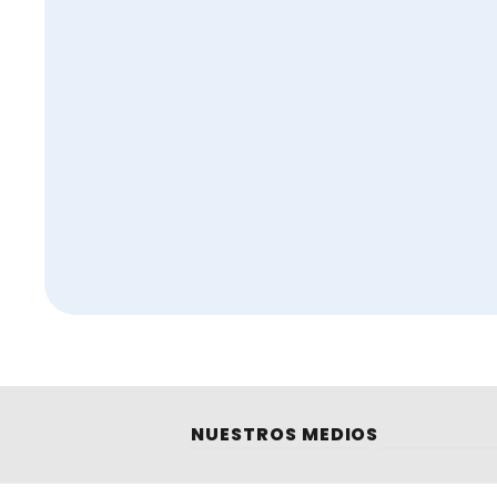
Referencias:
Salamaq23
Una leche de calidad excepcional, la de Cab
La Enfermedad Hemorrágica Epizoótica (EHE
NUESTROS MEDIOS