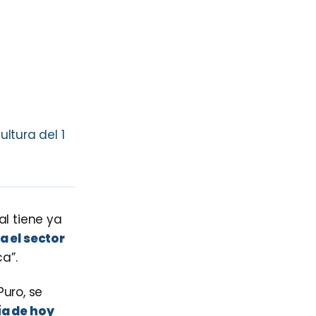
ltura del 1
al tiene ya
a el sector
a”.
uro, se
ía de hoy