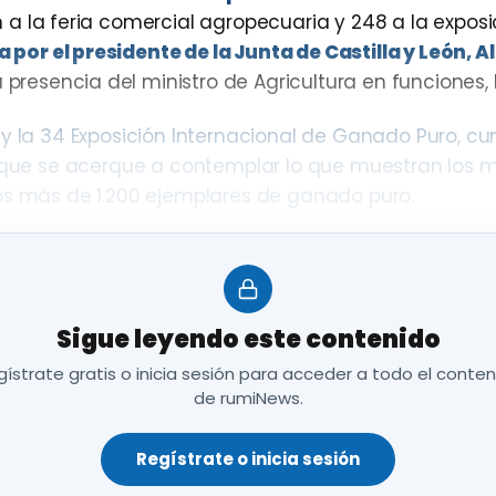
n a la feria comercial agropecuaria y 248 a la exposi
por el presidente de la Junta de Castilla y León, A
 presencia del ministro de Agricultura en funciones, 
y la 34 Exposición Internacional de Ganado Puro, cum
co que se acerque a contemplar lo que muestran los 
los más de 1.200 ejemplares de ganado puro.
do que “la apuesta de la Diputación por Salamaq sig
e vista comercial para dar valor al sector primario, 
Sigue leyendo este contenido
 para
exhibir productos, maquinaria o ejemplares 
ístrate gratis o inicia sesión para acceder a todo el conte
izado un esfuerzo ingente humano, organizativo y ec
de rumiNews.
esupuesto de 1.061.380 euros aportados por la Dipu
Regístrate o inicia sesión
es participantes en la Feria Agropecuaria ocuparán un