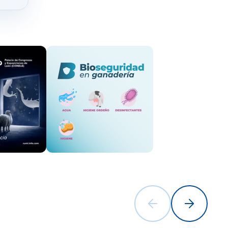
á con 59
itores
ntral
de
e especies y
 y del sur
 este año se
s para que
n
ales y la
 Epizootica)