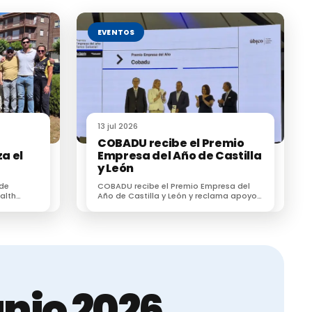
 mejor
iones y
EVENTOS
s por 248
la muestra
erán
13 jul 2026
enaise.
COBADU recibe el Premio
a el
Empresa del Año de Castilla
no 53 de
y León
l
 de
COBADU recibe el Premio Empresa del
su
alth
Año de Castilla y León y reclama apoyo
r un
para dos proyectos estratégicos para el
esionales
futuro del medio rural
la que hay
siva.
án
nio 2026