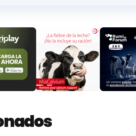
se 31 expositores nuevos. Además, Salamaq23
contar
 Comunidades Autónomas, de los que 12 son expos
000 metros cuadrados
. Por su parte, en el Pabellón Ce
on nuevos; y el resto se distribuyen en los espacios 
ado Puro, la presencia de más de 1.270 ejemplares d
o la cita por excelencia de la ganadería de España
ras del presidente de la Diputación de Salamanca,
io
“al ponerse en marcha todas las medidas posible
las instalaciones antes de la llegada del ganado; e
ionados
n servicio veterinario permanente que revise los anim
sibles incidencias de la EHE (Enfermedad Hemorrágica