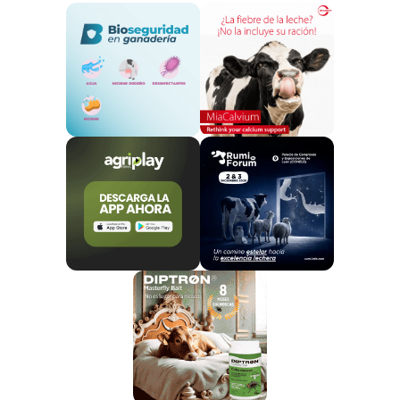
Tras el sacrificio de los animales, la parte muscular
(compuesta principalmente por fibras musculares,
colágeno y grasa) experimenta una serie de
transformaciones que llevan a la
transformación
del músculo en carne.
Ambos, la
carne y los productos cárnicos
, poseen
un
alto porcentaje de proteínas de alto valor
biológico, vitaminas y sustancias minerales
.
Estas proteínas son de alto valor biológico porque son
rápidamente digeribles
por nuestro organismo y
nos proporcionan todos los aminoácidos esenciales,
es decir, aquellos que
deben ser aportados por la
dieta
ya que el cuerpo humano es incapaz de
producirlos, o de hacerlo en cantidad suficiente.
Por ello, se recomienda su consumo en las