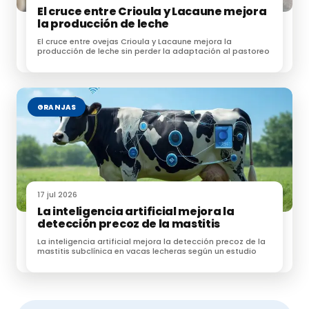
es especialmente elevado en comparación con otros
El cruce entre Crioula y Lacaune mejora
la producción de leche
alimentos de gran consumo.
El cruce entre ovejas Crioula y Lacaune mejora la
producción de leche sin perder la adaptación al pastoreo
Por último, la carne y los subproductos cárnicos
son
una excelente fuente de hierro,
mucho más
GRANJAS
fácilmente asimilable que el aportado por otros
alimentos, así como de fósforo y otros minerales
como zinc, magnesio, manganeso, etc.
En definitiva, la carne y los productos cárnicos
17 jul 2026
La inteligencia artificial mejora la
desempeñan un papel destacado en la
detección precoz de la mastitis
nutrición,
ya que son una valiosa fuente de
La inteligencia artificial mejora la detección precoz de la
proteínas y micronutrientes y no presentan ninguna
mastitis subclínica en vacas lecheras según un estudio
objeción nutricional para las personas sanas cuando
se consumen como parte de una dieta variada.