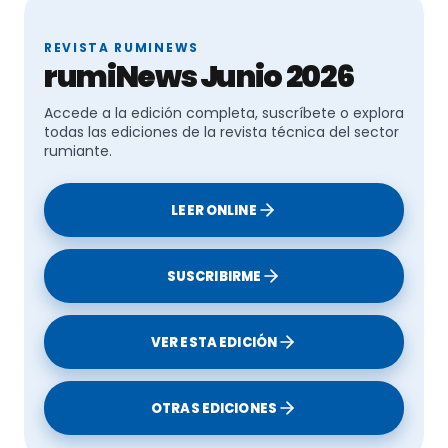
REVISTA RUMINEWS
rumiNews Junio 2026
Fuente:
Accede a la edición completa, suscríbete o explora
todas las ediciones de la revista técnica del sector
rumiante.
Edualimentaria
idus.us.es
LEER ONLINE
ANICE
SUSCRIBIRME
Te puede interesar:
La carne cultivada deja más huella de carbono que la
VER ESTA EDICIÓN
de origen animal
OTRAS EDICIONES
Se acuerdan 294,61 millones en programas agrícolas
y ganaderos