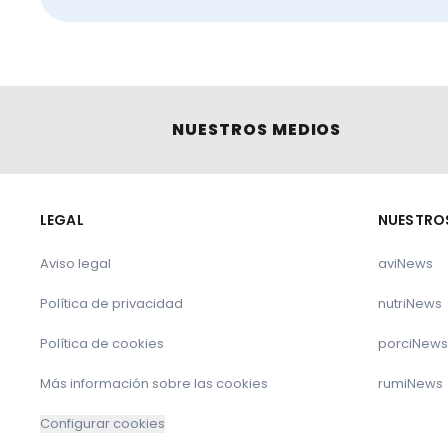
Gobierno de Aragón
.
Ministerio de Agricultura, Pesca y Alimenta
NUESTROS MEDIOS
Le puede interesar
LEGAL
NUESTRO
Meat 3G; un método para predecir la calidad d
Aviso legal
aviNews
Política de privacidad
nutriNews
El precio de la leche sufre la mayor caída en 20
Política de cookies
porciNews
Hacia una visión equilibrada de la ganadería: p
Más información sobre las cookies
rumiNews
producción cárnica
Configurar cookies
Calidad del gránulo en piensos para vacas: fac