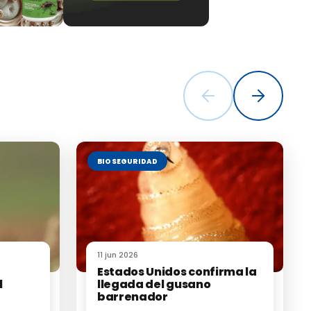
tualmente el
dad
guridad
BIOSEGURIDAD
11 jun 2026
Estados Unidos confirma la
l
llegada del gusano
barrenador
imales vivos