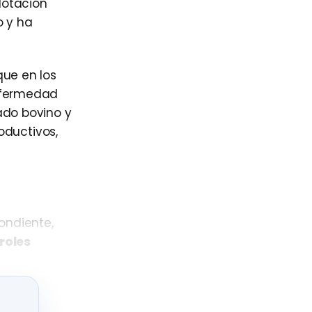
lotación
 y ha
que en los
enfermedad
ado bovino y
oductivos,
ondiente,
roles
posible