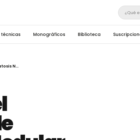
¿Qué e
 técnicas
Monográficos
Biblioteca
Suscripcion
Confirmado el primer caso de Dermatosis Nodular Contagiosa en Aragón
l
de