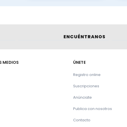
ción
.
ENCUÉNTRANOS
S MEDIOS
ÚNETE
e la carne de vacuno
Registro online
Suscripciones
 años
Anúnciate
romoción de los beneficios de los sistemas de pastiz
Publica con nosotros
Contacto
tores que marcan la diferencia