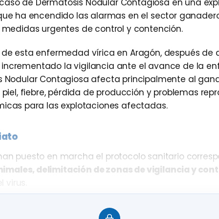
 caso de
Dermatosis Nodular Contagiosa
en una exp
ue ha encendido las alarmas en el sector ganadero
ar medidas urgentes de control y contención.
l de esta enfermedad vírica en Aragón, después de 
 incrementado la vigilancia ante el avance de la 
sis Nodular Contagiosa afecta principalmente al gan
 piel, fiebre, pérdida de producción y problemas repr
cas para las explotaciones afectadas.
iato
 han puesto en marcha el protocolo sanitario corresp
imales, delimitación de zonas de vigilancia y cont
 virus.
la identificación y seguimiento de explotaciones con 