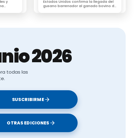
des y
Estados Unidos confirma la llegada del
na
gusano barrenador al ganado bovino de
Texas por primera vez en 60 años
lancia
tiene
nio 2026
o y evaluar
ra todas las
la
te.
gia clara de
SUSCRIBIRME
mero de
OTRAS EDICIONES