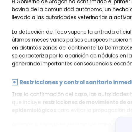
El Gobierno de
Aragón
ha confirmado el primer
bovina de la comunidad autónoma, un hecho q
llevado a las autoridades veterinarias a activ
La detección del foco supone la entrada oficia
últimos meses varios países europeos hubieran
en distintas zonas del continente. La Dermato
se caracteriza por la aparición de nódulos en la
generando importantes consecuencias económi
Restricciones y control sanitario inmed
Tras la confirmación del caso, las autoridades
que incluye
restricciones de movimiento de an
epidemiológicos
para evitar la propagación del
Además, los servicios veterinarios trabajan en 