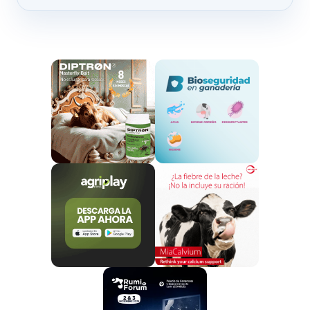
saludables productos lácteos, la innovación, la
formación, la competitividad o la transparencia de
mercado en el sector lácteo?
La Organización
Interprofesional Láctea
(InLac) y el
Ministerio de Agricultura, Pesca y Alimentación
(MAPA) han rubricado esta mañana un ambicioso
convenio de colaboración para impulsar este sector,
vital para la economía y el empleo del medio rural,
que estará en vigor hasta el 31 de diciembre de 2024.
El presidente de InLac, Ignacio Elola, tras firmar el
documento junto al secretario general de Agricultura
y Alimentación, Fernando Miranda, ha recordado que
ambas partes han venido manteniendo un marco de
colaboración estrecho y fructífero, que ha permitido
impulsar cuatro convenios previos para el intercambio
de información sectorial y monitorización de la