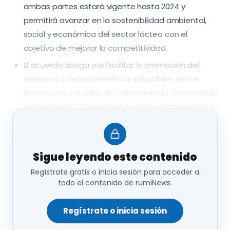
ambas partes estará vigente hasta 2024 y
permitirá avanzar en la sostenibilidad ambiental,
social y económica del sector lácteo con el
objetivo de mejorar la competitividad.
El acuerdo aboga por facilitar la promoción del
consumo y de los beneficios saludables de los
lácteos, las medidas de transparencia de mercado
y etiquetado, la formación, la I+D+i y la mejora de la
comercialización en mercado interior y de
exportación.
El convenio contempla el mantenimiento de los
Sigue leyendo este contenido
índices de indexación de precios, colaborando
Regístrate gratis o inicia sesión para acceder a
también para que estos se adapten a la
todo el contenido de rumiNews.
legislación vigente a través del SILAC (Sistema de
Información Lácteo)
Regístrate o inicia sesión
¿Cómo acelerar la promoción del consumo de los