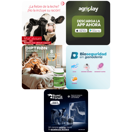
Schreiber Foods.
Asociación de Empresas Lácteas de Galicia.
Gremio de Industrias Lácteas de Cataluña y
Central Lechera de Galicia.
Los encuentros de esta semana
se centrarán en
ahondar en la demanda judicial de ganaderos
que, tras informarse el año pasado,
están en
disposición de avanzar en este proceso.
Unas
2.000 granjas de toda España podrán
demandar
al cártel de la leche.
El cártel
ya fue sancionado por la Comisión
Nacional de los Mercados y de la Competencia
por sus prácticas con una
multa de 80,6 millones
de €.
Ahora se abre la posibilidad de que las
partes