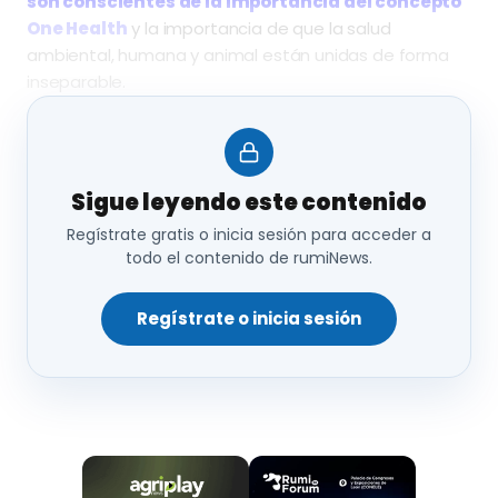
son conscientes de la importancia del concepto
One Health
y la importancia de que la salud
ambiental, humana y animal están unidas de forma
inseparable.
Explican que
los cambios negativos en el entorno
dañan a los humanos y a los animales,
y muchas
empresas del sector veterinario y de la alimentación
Sigue leyendo este contenido
animal están colaborando con iniciativas para luchar
Regístrate gratis o inicia sesión para acceder a
contra el cambio climático.
todo el contenido de rumiNews.
La
profesión veterinaria
puede decirse que cuenta
con
5.000 años de existencia
; existe una mención
Regístrate o inicia sesión
específica en el
Código de Hammurabi
, donde se
fijan los honorarios y las responsabilidades en que
incurrían los “veterinarios” de la época.
En las primeras culturas mediterráneas,
la medicina
veterinaria forma parte de las prácticas