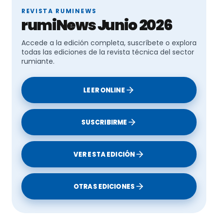
historia de la historia de la veterinaria en España,
REVISTA RUMINEWS
Primer Congreso Veterinario Euro-Árabe, Conseil de
rumiNews Junio 2026
l`Orde des Médecins Vétérinaires de Tunisie.
Accede a la edición completa, suscríbete o explora
todas las ediciones de la revista técnica del sector
rumiante.
LEER ONLINE
SUSCRIBIRME
VER ESTA EDICIÓN
OTRAS EDICIONES