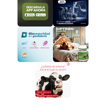
empíricas de los pastores.
En estas épocas, eran
los pastores quienes atesoraban estos
conocimientos empíricos sobre el tratamiento de las
diferentes patologías de sus rebaños:
el jefe de
pastores, o mayoral, era un cargo de dignidad
real, con autoridad y responsabilidad.
Las sociedades evolucionaron, y existen
antecedentes de
Inspección Veterinaria
en la
España musulmana
:
al-muhtasib
era el
encargado del correcto funcionamiento de las pesas
y medidas, de evitar adulteraciones, falsificaciones de
productos alimenticios y medicinales, limpieza de
tiendas y expositores…
Estas estructuras
se adoptaron en los reinos
cristianos de Castilla, Aragón o Baleares.
El
Consell de la Ciutat de Valencia, según demuestra el
historiador veterinario Dr. Dualde, en enero de 1.373,