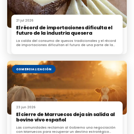
toro que me ha sobrado de este año”, cuenta
Santiago Barrero.
21 jul 2026
El récord de importaciones dificulta el
Una ganadería con
sangre Torrestrella
, una de las
futuro de la industria quesera
casas ganaderas más importantes del campo bravo
La caída del consumo de quesos tradicionales y el récord
español, un lugar donde
Antonio San Román
acudió
de importaciones dificultan el futuro de una parte de la
hace años para formar su vacada esa que formaría
industria quesera española
don
Álvaro Domecq
en 1956 al adquirir machos y
hembras de don
Francisco Chica
, procedentes de
COMERCIALIZACIÓN
Veragua e Ibarra, y así mismo hembras de don
Carlos
Núñez
. Actualmente tiene sangre de Curro Chica,
Carlos Núñez y “Jandilla”, teniendo un 3% de sangre de
Veragua.
23 jun 2026
El cierre de Marruecos deja sin salida al
Fuente:
bovino vivo español
Las comunidades reclaman al Gobierno una negociación
con Marruecos para recuperar un destino estratégico
Cultoro.es