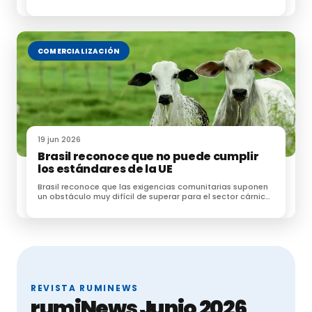
para las exportaciones de ganado
Te puede interesar:
COMERCIALIZACIÓN
Aumento de la mortalidad en vacuno por la
Enfermedad Hemorrágica Epizoótica
No se va a exponer ganado en la Feria de Otoño de
Biescas
19 jun 2026
Brasil reconoce que no puede cumplir
Actualización de la situación de la Enfermedad
los estándares de la UE
Hemorrágica Epizoótica
Brasil reconoce que las exigencias comunitarias suponen
un obstáculo muy difícil de superar para el sector cárnico
brasileño
REVISTA RUMINEWS
rumiNews Junio 2026