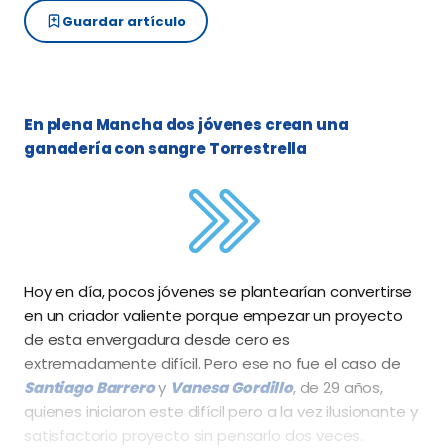
Guardar artículo
En plena Mancha dos jóvenes crean una
ganadería con sangre Torrestrella
Hoy
en día, pocos jóvenes se plantearían convertirse
en un
criador
valiente
porque
empezar
un
proyecto
de esta
envergadura
desde
cero
es
extremadamente
difícil.
Pero
ese
no fue el
caso
de
Santiago
Barrero
y
Vanesa Gordillo
, de 29 años,
quienes iniciaron
este
difícil
pero
a la
vez
ilusionante y
satisfactorio
proyecto
sin
pensarlo
dos
veces.