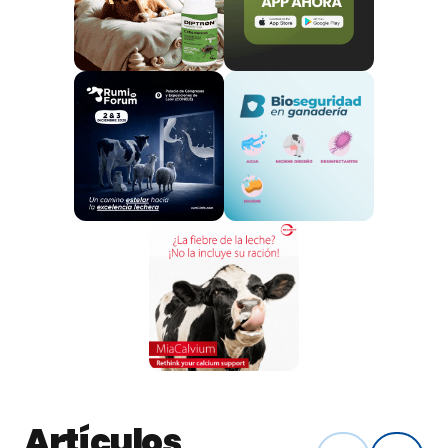
ninguno y se indultó”
.
Uno de los novillos y, a la derecha, los ganaderos. ©
Pablo Ramos
Sus inicios
La ganadería pasta en el término municipal de
Villamanrique (Ciudad Real):
“Estamos
adaptándonos a esta zona. Antes estábamos en
Ávila, y esta zona no es mala, pero hay mucha caza.
Si se te cuelan de otras fincas, es una putada porque
se pueden enfermar de tuberculosis. Hay que
llevarlo con cuidado”
comentaba un emocionado
Santiago Barreiro.
Artículos