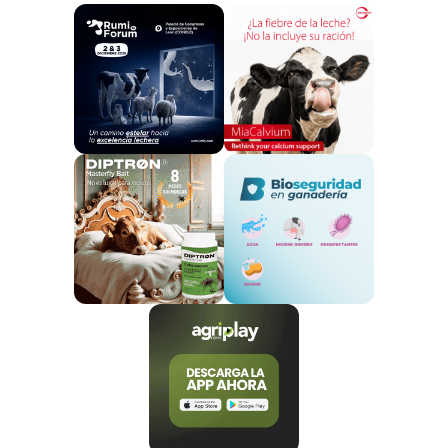
occidental de Jiangxi se dividieron aleatoriamente en
grupos de control, de estrés por transporte de 2 h y
de estrés por transporte de 6 h (n = 4 por grupo).
Es un hecho ampliamente reconocido que las altas
temperaturas, la elevada humedad y otras duras
condiciones de transporte pueden influir
significativamente en el estado fisiológico de los
animales en diferentes aspectos. Cada vez hay más
pruebas de que
el estrés del transporte puede
reducir los niveles de digestión y absorción de
los animales
,
disminuir la conversión
alimenticia y provocar cambios en la calidad de
la carne, el metabolismo y trastornos de
absorción.
El intestino delgado es importante para que los
animales absorban los nutrientes. A pesar de que la