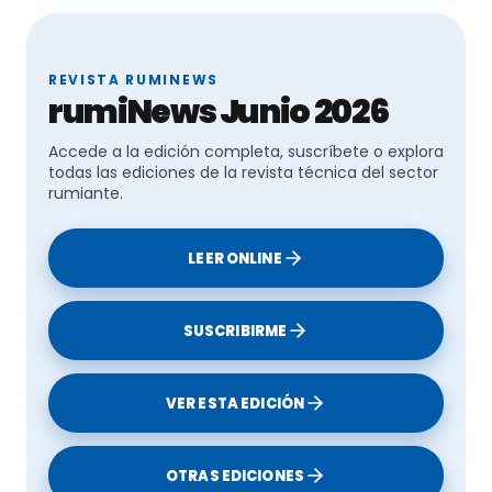
Veterinary Research
,
19
(1).
https://doi.org/10.1186/s12917-023-03670-9
REVISTA RUMINEWS
Le puede interesar:
rumiNews Junio 2026
Accede a la edición completa, suscríbete o explora
El seguimiento de la rumia es clave para
todas las ediciones de la revista técnica del sector
garantizar el rendimiento del ganado
rumiante.
LEER ONLINE
Entrada en vigor del Real Decreto sobre
SUSCRIBIRME
Medidas de Control del Bienestar Animal en
Mataderos mediante Videovigilancia
VER ESTA EDICIÓN
OTRAS EDICIONES