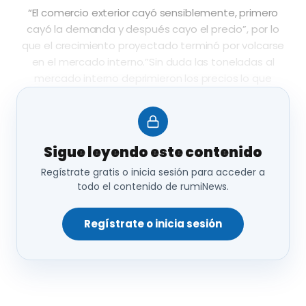
“El comercio exterior cayó sensiblemente, primero
cayó la demanda y después cayo el precio”, por lo
que el crecimiento proyectado terminó por volcarse
en el mercado interno.”Sin duda las toneladas al
mercado interno deprimieron los precios lo que
impactó directamente en el consumo”, explicó
Domenech y agregó que se vieron favorecidos los
cortes de pollo, a la vez que el pollo entero también
“avanzo muchísimo”.
Sigue leyendo este contenido
Regístrate gratis o inicia sesión para acceder a
Fuente: eurocarne.com
todo el contenido de rumiNews.
Regístrate o inicia sesión