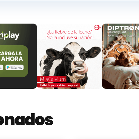
de una enfermedad estacional, en la que la transmis
o no es una zoonosis y, por tanto, no afecta al ser
egética”
, aseguró
Juan María Vázquez.
 declaración obligatoria, por lo que debe comunicar
e trate de rumiantes domésticos al
Servicio de Sa
terinarios de oficinas comarcales, y cuando afecte 
este último caso se pueden dirigir al teléfono del
Cen
 de Caza de la Región de Murcia
, como agentes cus
tiene sobre la enfermedad a los 1.130 titulares de los
edan dar aviso en caso de que aparezcan animales c
ionados
arios del
Plan de Vigilancia Epidemiológica
puedan 
orizar la evolución de la enfermedad en los ejempl