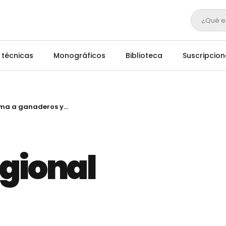
¿Qué e
 técnicas
Monográficos
Biblioteca
Suscripcion
El Gobierno regional informa a ganaderos y cazadores de la detección en tres ciervos de la enfermedad hemorrágica epizoótica
egional