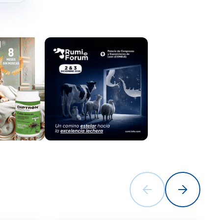
ión se
 humano.
se la
nidad
a rumiantes
tro de
todios del
 cotos de
on dicha
tomar las
ares