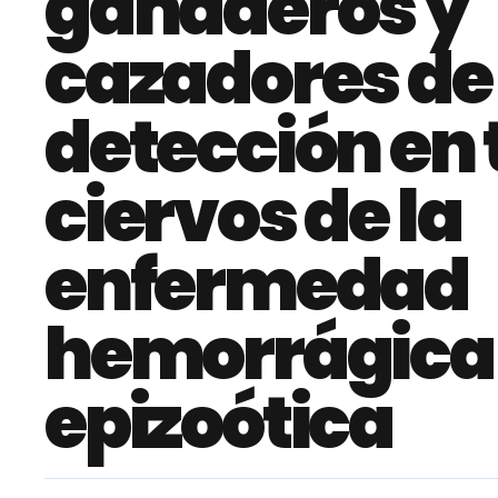
ganaderos y
cazadores de 
detección en 
ciervos de la
enfermedad
hemorrágica
epizoótica