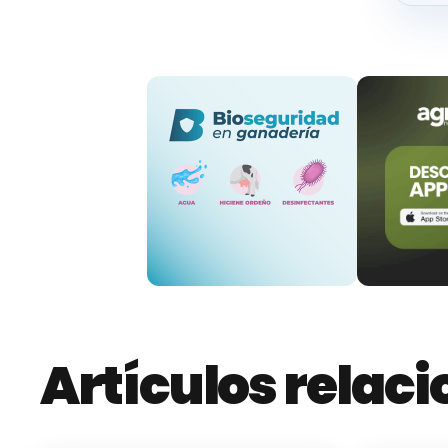
la mortalidad inferior al 10 por ciento.
“Se trata 
produce en la época actividad del mosquito, per
Tampoco tiene repercusión en la actividad cin
La
enfermedad hemorrágica epizoótica
es de
sospecha a la autoridad competente, cuando s
Animal de la Comunidad Autónoma
y a los ve
silvestres a los agentes medio ambientales. En 
Coordinación Forestal de El Valle
(
968.177.500
)
.
La Comunidad trabaja junto a la
Federación
terreno, en la difusión del conocimiento que se 
caza de la Región de Murcia. El fin es que pu
Artículos relac
sintomatología, y con objeto de que los veterin
muestras de los animales afectados para monit
silvestres.