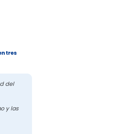
en tres
d del
o y las