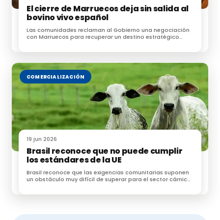
El cierre de Marruecos deja sin salida al
del sector y
de las políticas que favorezcan un
bovino vivo español
mercado justo y sostenible
. Los productores
Las comunidades reclaman al Gobierno una negociación
buscan métodos de diversificación, como la
con Marruecos para recuperar un destino estratégico
para las exportaciones de ganado
producción de lana o la venta directa a consumidores
interesados en productos locales y sostenibles. La
promoción de estos productos podría ser clave para
COMERCIALIZACIÓN
sostener el mercado de ovino a largo plazo,
especialmente en regiones con una larga tradición de
cría de ovejas.
Referencias:
19 jun 2026
Brasil reconoce que no puede cumplir
los estándares de la UE
Le puede interesar:
Brasil reconoce que las exigencias comunitarias suponen
un obstáculo muy difícil de superar para el sector cárnico
brasileño
Lengua azul en Extremadura: medidas