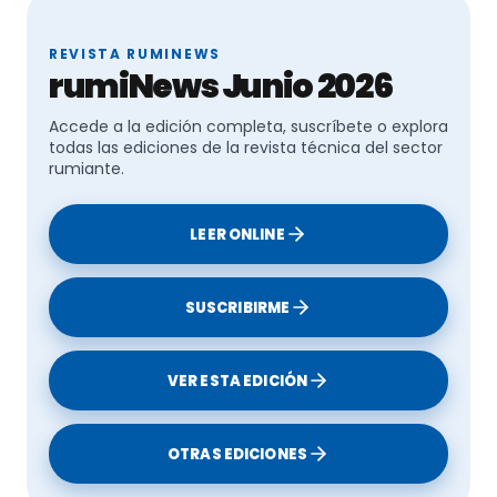
conjuntas para ganaderos
REVISTA RUMINEWS
rumiNews Junio 2026
Accede a la edición completa, suscríbete o explora
La ganadería española logra una reducción
todas las ediciones de la revista técnica del sector
del 3,1 % del GEI
rumiante.
LEER ONLINE
SUSCRIBIRME
VER ESTA EDICIÓN
OTRAS EDICIONES