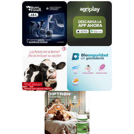
Para satisfacer esta demanda y cubrir la brecha de
producción, la UE ha dependido cada vez más de las
importaciones de países como el Reino Unido y Nueva
Zelanda. Esto, sin embargo, ha generado
competencia significativa para los productores
locales, quienes enfrentan precios de mercado
menos competitivos debido al menor coste de
producción en dichos países exportadores.
Impacto del Bienestar Animal y los
Cambios Climáticos en el Sector Ovino
Otro de los factores que afectan a la producción es el
creciente enfoque en el bienestar animal.
Normativas más estrictas para mejorar las
condiciones de vida de los animales han llevado
a que algunos ganaderos reconsideren o incluso
reduzcan sus operaciones,
especialmente en