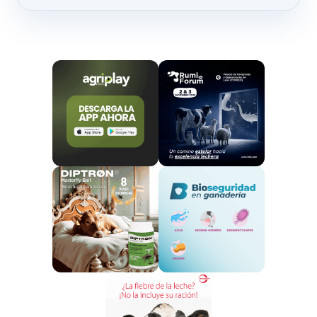
titularidad compartida
, que han beneficiado a un
total de
916 en la convocatoria 2023
, con un
importe de
1.500 euros
, la cuantía máxima anual
establecida en las bases reguladoras para cada
explotación.
La finalidad de estas ayudas, cuyos pagos se
realizarán antes de que finalice este año, es contribuir
al pago de las cuotas de la
Seguridad Social
de los
titulares de las explotaciones agrarias de titularidad
compartida. De esta forma, el ministerio apoya a
unas entidades que tienen un elevado potencial a la
hora de mantener el tejido social y económico del
sector agroalimentario y del medio rural.
Esta línea de ayudas, que en 2023 contaba con un
presupuesto de 1,8 millones de euros
, se enmarca