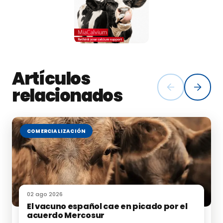
en las actuaciones que lleva a cabo el ministerio para
impulsar la profesionalización del trabajo de las
mujeres del sector agrario, a través de la
incorporación de las mujeres a la titularidad de las
explotaciones agrarias.
Artículos
Se puede consultar más información sobre las
relacionados
características de estas ayudas en la página web del
ministerio, en este enlace sobre
titularidad
compartida en las explotaciones agrarias.
COMERCIALIZACIÓN
Fuente:
MAPA
02 ago 2026
El vacuno español cae en picado por el
Te puede interesar:
acuerdo Mercosur