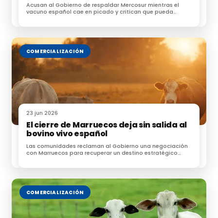
Acusan al Gobierno de respaldar Mercosur mientras el
Ganaderas catalanas denuncian la sobrecarga
vacuno español cae en picado y critican que pueda
acceder sin las mismas exigencias
burocrática
Las Organizaciones Interprofesionales Europeas
ganadero-cárnicas de rumiantes se unen
COMERCIALIZACIÓN
Recuperación de la exportación del ovino
Actualización de la situación de la Enfermedad
Hemorrágica Epizoótica
23 jun 2026
El cierre de Marruecos deja sin salida al
bovino vivo español
Las comunidades reclaman al Gobierno una negociación
con Marruecos para recuperar un destino estratégico
para las exportaciones de ganado
COMERCIALIZACIÓN