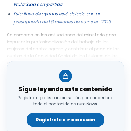
titularidad compartida
Esta línea de ayudas está dotada con un
presupuesto de 1,8 millones de euros en 2023
Se enmarca en las actuaciones del ministerio para
impulsar la profesionalización del trabajo de las
mujeres del sector agrario y contribuir al pago de las
cuotas de la Seguridad Social de los titulares de las
explotaciones
Sigue leyendo este contenido
Regístrate gratis o inicia sesión para acceder a
todo el contenido de rumiNews.
El
ministerio de Agricultura, Pesca y
Alimentación
ha publicado, en el tablón de anuncios
de su sede electrónica, la
resolución definitiva de
Regístrate o inicia sesión
las subvenciones
a las
explotaciones agrarias de