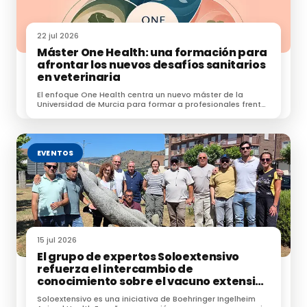
proyecto lo promueve también la
asociación
Ramats de foc
, que introduce los rebaños en zonas
forestales con unos objetivos de
control del
22 jul 2026
sotobosque
y de
mantenimiento del
Máster One Health: una formación para
afrontar los nuevos desafíos sanitarios
crecimiento anual de la vegetación.
en veterinaria
El enfoque One Health centra un nuevo máster de la
Universidad de Murcia para formar a profesionales frente
a zoonosis, resistencias e IA.
Fuente:
EVENTOS
Ajuntament de Santa Margarida i els Monjos
Te puede interesar:
Feria de la Trashumancia en Santa Margarida i els
Monjos
15 jul 2026
El grupo de expertos Soloextensivo
refuerza el intercambio de
Actividad coagulante de extractos vegetales en la
conocimiento sobre el vacuno extensivo
leche de cabra murciano granadina
en su encuentro anual
Soloextensivo es una iniciativa de Boehringer Ingelheim