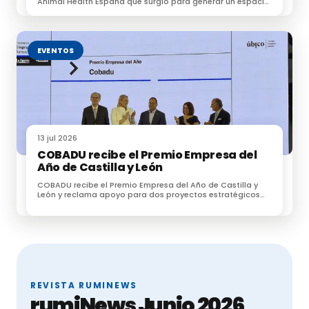
Animal Health España que surgió para generar un espacio
Se firma un manifiesto a favor de la ganadería
de conexión entre profesionales dedicados a la
ganadería extensiva.
extensiva
EVENTOS
13 jul 2026
COBADU recibe el Premio Empresa del
Año de Castilla y León
COBADU recibe el Premio Empresa del Año de Castilla y
León y reclama apoyo para dos proyectos estratégicos
para el futuro del medio rural
REVISTA RUMINEWS
rumiNews Junio 2026