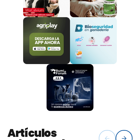
quesos artesanos del Camino Ganadero de Marina.
El viernes el rebaño adelantó su hora de salida
prevista y dejó Penyafel a las 9.30 h para dirigirse
hacia los Monjos donde entró por la calle de Alvarez
Cuevas hasta la avenida de Catalunya.
Al llegar ante el ayuntamiento estaba previsto que la
alcaldesa
Imma Ferret
, presidenta también de la
asociación Camí Ramader de Marina
, se uniera al
recorrido del rebaño hasta el castillo, junto con la
alcaldesa de Lluçà,
Glòria Colom.
Los niños de las escuelas del municipio también
salieron a recibir el rebaño desde diferentes espacios
de su recorrido que transcurrió por la avenida de
Artículos
Catalunya, la avenida del Penedès, la calle de la vía