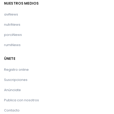
NUESTROS MEDIOS
elDiario.es
aviNews
Te puede interesar:
nutriNews
La España rural hacia los Óscar
porciNews
La supervivencia de los productores sin pastos está
rumiNews
en peligro
ÚNETE
Los buitres vuelven al ataque del ganado
Registro online
Suscripciones
Anúnciate
Publica con nosotros
Contacto