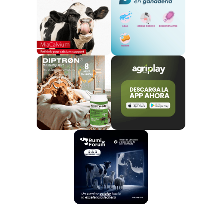
localidad que la iglesia del pueblo retirase las
campanadas entre las 23.00 y las 08.00 horas para
que sus huéspedes no tuviesen que soportar los
ruidos. Después de tres semanas con las campanas
silenciadas y una batalla pública de la que se hicieron
eco ampliamente las redes sociales, los vecinos
consiguieron recuperar un sonido que, lejos del
sentido religioso, para ellos suponía una costumbre
más.
Pero echando la vista atrás, las polémicas se han
multiplicado a lo largo de los últimos años, aunque en
todos estos casos no se ha terminado volviendo al
estado original, sino que la fuerza de voluntad de
estos visitantes ha logrado que los propios
ayuntamientos establezcan sus deseos como
nuevas normas en el municipio.