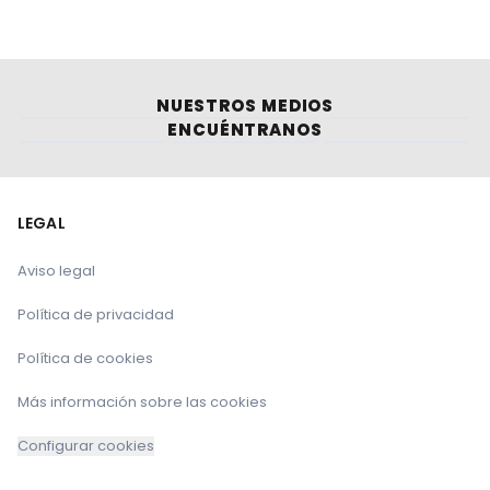
fiestas
“del turista”
como la que se ha celebrado en
Puente Viesgo
en los últimos días y que ya lleva
varias ediciones.
NUESTROS MEDIOS
ENCUÉNTRANOS
LEGAL
Aviso legal
Política de privacidad
Política de cookies
Más información sobre las cookies
Configurar cookies
Fuente: