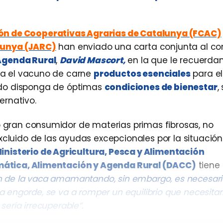
ón de Cooperativas Agrarias de Catalunya (FCAC)
lunya (JARC)
han enviado una carta conjunta al co
Agenda Rural
,
David Mascort,
en la que le recuerdan
ara el vacuno de carne
productos esenciales
para el
anado disponga de óptimas
condiciones de bienestar
,
ernativo.
 gran consumidor de materias primas fibrosas, no
cluido de las ayudas excepcionales por la situación
inisterio de Agricultura, Pesca y Alimentación
ática, Alimentación y Agenda Rural (DACC)
tiene
ción de la vaca amamantando, sin embargo, es necesari
engorde, se va a romper un equilibrio que necesitar
 sería irrecuperable”
.