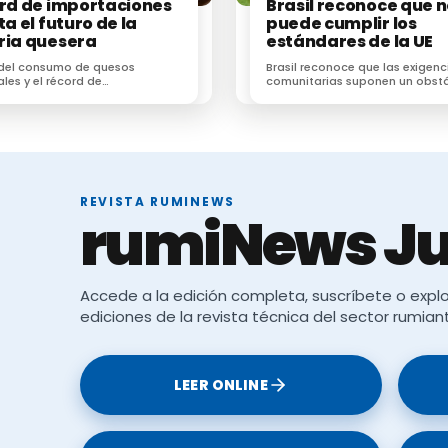
ord de importaciones
Brasil reconoce que 
ta el futuro de la
puede cumplir los
ria quesera
estándares de la UE
 del consumo de quesos
Brasil reconoce que las exigenc
ales y el récord de
comunitarias suponen un obst
ones dificultan el futuro de
difícil de superar para el secto
 de la industria quesera
brasileño
REVISTA RUMINEWS
rumiNews Ju
Accede a la edición completa, suscríbete o explo
ediciones de la revista técnica del sector rumian
LEER ONLINE