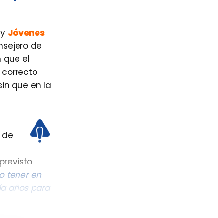
y
Jóvenes
nsejero de
 que el
 correcto
 sin que en la
 de
 previsto
o tener en
ía años para