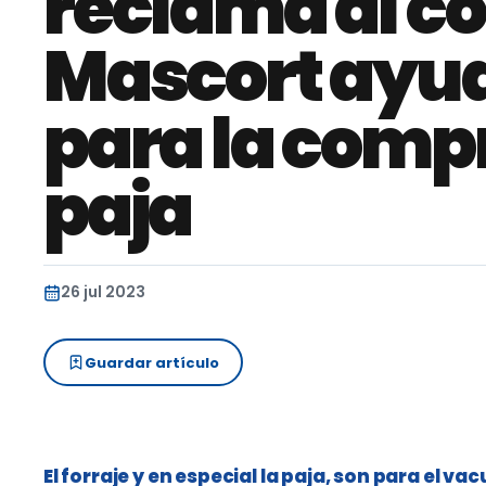
reclama al co
Mascort ayu
para la comp
paja
26 jul 2023
Guardar artículo
El forraje y en especial la paja, son para el v