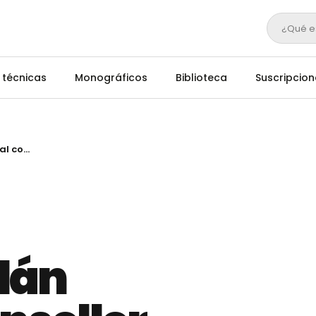
¿Qué e
 técnicas
Monográficos
Biblioteca
Suscripcion
El vacuno de engorde catalán reclama al conseller Mascort ayudas para la compra de paja
lán