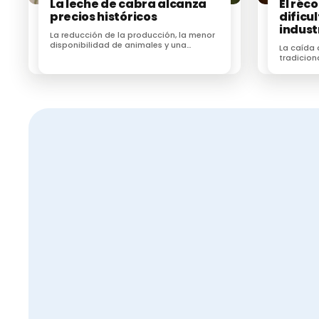
La leche de cabra alcanza
El réc
FCAC
precios históricos
dificul
indust
La reducción de la producción, la menor
disponibilidad de animales y una
Te puede interesar:
La caída
demanda sostenida impulsan el precio
tradicion
de la leche
importaci
una parte
Extremadura confirma un foco de Enfermedad Hemorrágica Epizoótica
española
El sector ganadero a favor del bienestar animal
Medidas para hacer frente al aumento de las temperaturas y humedad