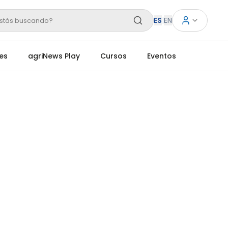
ES
|
EN
stás buscando?
es
agriNews Play
Cursos
Eventos