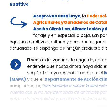
nutritivo
Asoprovac Catalunya
, la
Federaci
Agricultores y Ganaderos de Cata
Acción Climática, Alimentación y 
forraje y en especial la paja, son p
equilibrio nutritivo, sanitario y para que el g
actualidad se disponga de ningún producto alt
El sector del vacuno de engorde, como
entiende que hasta ahora haya sido ex
sequía. Las ayudas habilitadas por el
M
(MAPA)
y que el
Departamento de Acción Clim
complementar,
“contribuirán a aliviar la situa
cuenta que si no hay demanda de animales para 
volver a la normalidad y, en el peor de los casos,