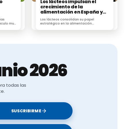
no
Los lácteos impulsan el
crecimiento de la
alimentación en España y
lideran la innovación del
ias
Los lácteos consolidan su papel
sector
áculo muy
estratégico en la alimentación
r cárnico
española, impulsando el consumo, el
crecimiento del mercado y la
innovación.
nio 2026
ra todas las
te.
SUSCRIBIRME