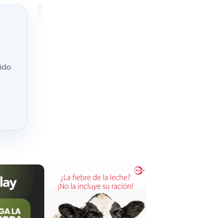
ías
nido
do a los
bre y
tales
. Con
s de bajada
licando y
 viable
ente a las
dir en el paro,