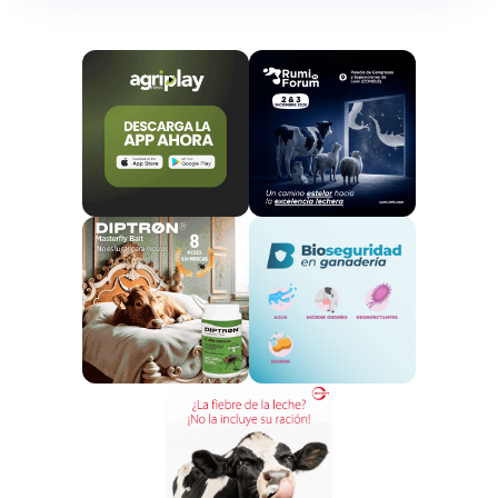
mayores empresas lácteas del mundo por volumen
de negocio-
han establecido objetivos climáticos
o han asumido un compromiso voluntario con la
iniciativa Science Based Targets
(SBTi). Y más
recientemente, las empresas -incluida la mayoría de
las 20 principales- han empezado a recurrir a las
orientaciones de la SBTi sobre bosques, tierras y
agricultura (SBTi FLAG) para fijar objetivos.
Los niveles, el calendario y el alcance de los
objetivos pueden variar de una empresa a otra
en función de su entorno normativo, las
exigencias de los compradores intermedios o la
presión pública.
En este informe, examinamos los
objetivos de reducción de emisiones de GEI de las 10
mayores empresas lácteas, así como algunas de las
estrategias que utilizan para alcanzarlos. Para las
emisiones de alcance 3, varias de estas empresas se
han comprometido a una reducción de los niveles de