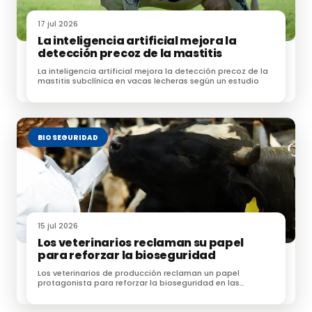
a los agricultores con las contribuciones de los
participantes en el mercado descendente. Ampliar
17 jul 2026
los incentivos financieros para los agricultores
La inteligencia artificial mejora la
detección precoz de la mastitis
requerirá probablemente la cooperación y
colaboración de los participantes y partes
La inteligencia artificial mejora la detección precoz de la
mastitis subclínica en vacas lecheras según un estudio
interesadas en la cadena de valor. Con esa
participación, se cree posible reducir las emisiones de
GEI en la cadena de valor láctea a largo plazo y
acelerar el ritmo de reducción.
BIOSEGURIDAD
Referencias:
Rabobank
15 jul 2026
Le puede interesar:
Los veterinarios reclaman su papel
para reforzar la bioseguridad
Los veterinarios de producción reclaman un papel
¿Harina de pescado en la alimentación
protagonista para reforzar la bioseguridad en las
explotaciones ganaderas
bovina?