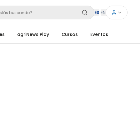
ES
|
EN
stás buscando?
es
agriNews Play
Cursos
Eventos