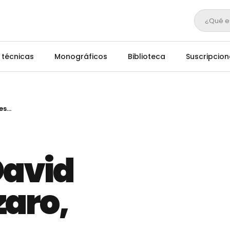
¿Qué e
 técnicas
Monográficos
Biblioteca
Suscripcion
Entrevista a David Rodríguez Lázaro, profesor e investigador de la Universidad de Burgos
David
zaro,