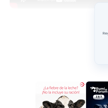
Entrevista a Javier
López, director de PRO
Reg
Entrevista a Luis Alberto Calvo Sáez, presid
Entrevista a Christian de la Fe, Catedrátic
Entrevista a Álvaro Sánchez Herrero, direct
Entrevista a Joaquín Lorenzo, director de 
Entrevista a Raúl Muñiz, presidente de Inter
Entrevista a Nuria Mª Arribas, directora ger
Entrevista a Joseba Garrido, Jefe del Dep
Entrevista a José Ángel Barasona, investig
Entrevista a José Ángel Barasona, investi