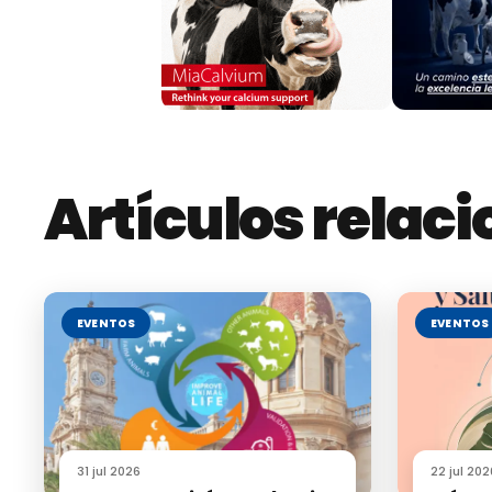
Entrevista a María Martínez Valladares, in
Entrevista a Enric Vidal, investigador del C
Entrevista a Roger Bellet, veterinario podól
Entrevista a David R. Yáñez Ruiz, investigad
Artículos relac
EVENTOS
EVENTOS
31 jul 2026
22 jul 202