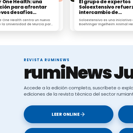
 One Health: una
El grupo de expertos
ión para afrontar
Soloextensivo refuerz
evos desafíos
intercambio de
rios en veterinaria
conocimiento sobre e
e One Health centra un nuevo
Soloextensivo es una iniciativa
vacuno extensivo en 
 la Universidad de Murcia para
Boehringer Ingelheim Animal He
encuentro anual
profesionales frente a
España que surgió para genera
resistencias e IA.
espacio de conexión entre prof
dedicados a la ganadería exten
REVISTA RUMINEWS
rumiNews Ju
Accede a la edición completa, suscríbete o explo
ediciones de la revista técnica del sector rumian
LEER ONLINE