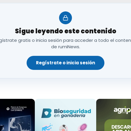
Sigue leyendo este contenido
VACUNO.
ístrate gratis o inicia sesión para acceder a todo el conte
ente de la Organización Colegial Veterinaria (OCV).
de rumiNews.
o de Sanidad Animal de la Universidad de Murcia.
Regístrate o inicia sesión
or de Eurotrade Agrícola.
Compras Agro de Calidad Pascual.
ovic.
ente de InLac.
artamento de Sanidad Animal de NEIKER BRTA.
ador del SUAT-VISAVET-PARTE 1
.
gador del SUAT-VISAVET-PARTE 2.