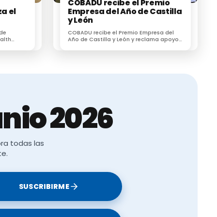
COBADU recibe el Premio
a el
Empresa del Año de Castilla
y León
l
 de
COBADU recibe el Premio Empresa del
su
alth
Año de Castilla y León y reclama apoyo
r un
para dos proyectos estratégicos para el
esionales
futuro del medio rural
siva.
nio 2026
ra todas las
te.
SUSCRIBIRME