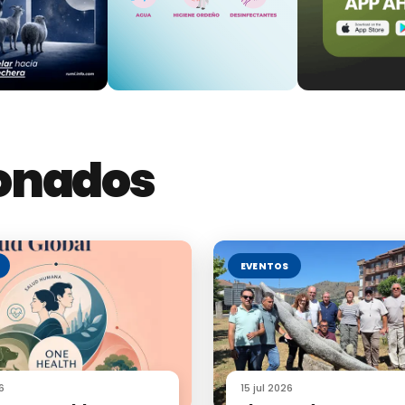
vestigadora del IGM-CSIC-UdL.
ReSA-IRTA.
ogo de la APPB.
or de la EEZ-CSIC.
ionados
EVENTOS
6
15 jul 2026