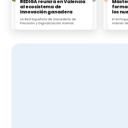
REDIGA reunirá en Valencia
Máster
al ecosistema de
formac
innovación ganadera
los nu
sanita
La Red Española de Ganadería de
El enfoqu
Precisión y Digitalización Animal
máster de
(REDIGA) reunirá en Valencia al
formar a 
ecosistema de innovación ganadera
zoonosis, 