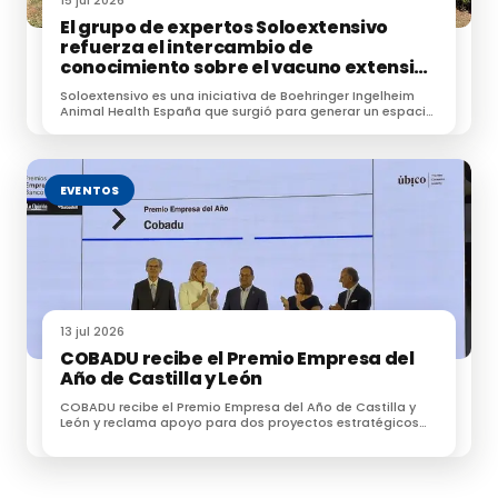
15 jul 2026
El grupo de expertos Soloextensivo
refuerza el intercambio de
conocimiento sobre el vacuno extensivo
en su encuentro anual
Soloextensivo es una iniciativa de Boehringer Ingelheim
Animal Health España que surgió para generar un espacio
de conexión entre profesionales dedicados a la
ganadería extensiva.
EVENTOS
13 jul 2026
COBADU recibe el Premio Empresa del
Año de Castilla y León
COBADU recibe el Premio Empresa del Año de Castilla y
León y reclama apoyo para dos proyectos estratégicos
para el futuro del medio rural