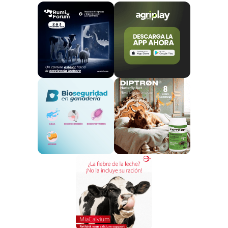
Sanidad Animal de la Universidad de Murcia.
Entrevista a Álvaro Sánchez Herrero, director
de Eurotrade Agrícola.
Entrevista a Joaquín Lorenzo, director de
Compras Agro de Calidad Pascual.
Entrevista a Raúl Muñiz, presidente de
Interovic.
Entrevista a Nuria Mª Arribas, directora gerente
de InLac.
Entrevista a Joseba Garrido, Jefe del
Departamento de Sanidad Animal de NEIKER
BRTA.
Entrevista a José Ángel Barasona, investigador
del SUAT-VISAVET-PARTE 1
.
Entrevista a José Ángel Barasona,