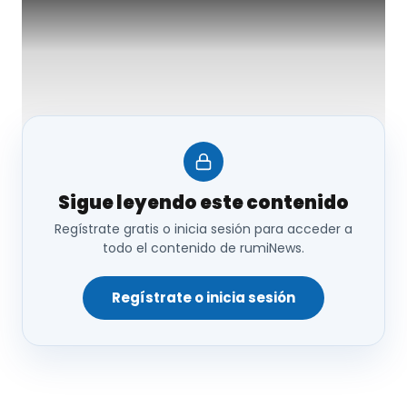
Sigue leyendo este contenido
Regístrate gratis o inicia sesión para acceder a
todo el contenido de rumiNews.
Entrevista a Javier
López, director de
Regístrate o inicia sesión
PROVACUNO.
Entrevista a Luis Alberto Calvo Sáez, presidente
de la Organización Colegial Veterinaria (OCV).
Entrevista a Christian de la Fe, Catedrático de