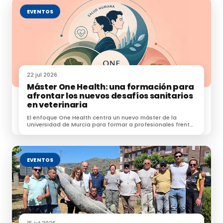
Entrevista a Lucía Velasco, ganadera y
EVENTOS
presidenta de Ganaderas Asturianas.
Entrevista a Juan José Quereda, investigador y
profesor de la CEU-UHC.
Entrevista a Antonio Tucci, ganadero, biólogo y
asesor de Naturaleza Holística.
22 jul 2026
Máster One Health: una formación para
Entrevista a Ander Gardeazabal,
afrontar los nuevos desafíos sanitarios
en veterinaria
vicepresidente de la ABCT (Asociación Border
Collie de Trabajo).
El enfoque One Health centra un nuevo máster de la
Universidad de Murcia para formar a profesionales frente
a zoonosis, resistencias e IA.
Entrevista a Camino Limia, Ganadería Joaquín
Ortiz.
EVENTOS