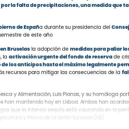
s por la falta de precipitaciones, una medida que 
bierno de Españ
a durante su presidencia del
Consej
semestre de este año
en Bruselas
la adopción de
medidas para paliar lo
s, la
activación urgente del fondo de reserva
de cris
de los anticipos hasta el máximo legalmente perm
 recursos para mitigar las consecuencias de la
fa
 Pesca y Alimentación, Luis Planas, y su homóloga po
 que han mantenido hoy en Lisboa. Ambos han acorda
agos que la intensa sequía está causando en la pen
gricultura y Pesca de la Unión Europea (UE).