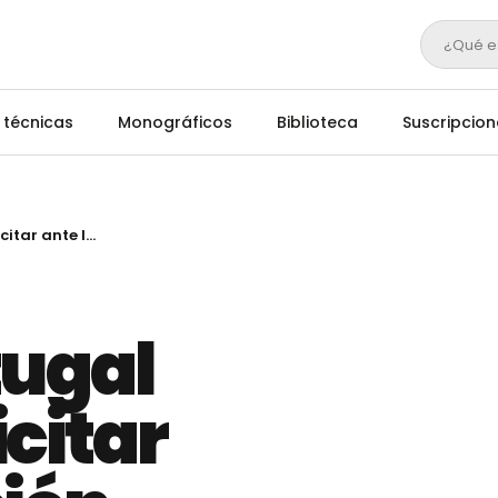
¿Qué e
 técnicas
Monográficos
Biblioteca
Suscripcion
España y Portugal acuerdan solicitar ante la Comisión Europea la adopción urgente de medidas frente a la sequía
tugal
citar