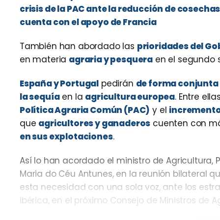
crisis de la PAC ante la reducción de cosecha
cuenta con el apoyo de Francia
También han abordado las
prioridades del Go
en materia
agraria y pesquera
en el segundo 
España y Portugal
pedirán
de forma conjunta 
la sequía
en la
agricultura europea
. Entre ella
Política Agraria Común (PAC)
y el
incremento 
que
agricultores y ganaderos
cuenten con más
en sus explotaciones
.
Así lo han acordado el ministro de Agricultura,
Maria do Céu Antunes, en la reunión bilateral
esta necesidad con una sola voz, ante los estr
ibérica, en el próximo Consejo de Ministros de A