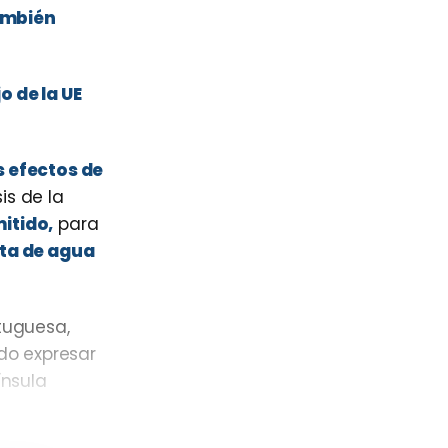
también
o de la UE
s efectos de
is de la
itido,
para
lta de agua
rtuguesa,
do expresar
ínsula