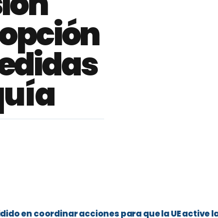
sión
dopción
edidas
quía
dido en coordinar acciones para que la UE active l