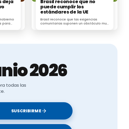
icos del ramo
s deja
Brasil reconoce que no
vo
puede cumplir los
e a la
estándares de la UE
el Gobierno,
Gobierno
Brasil reconoce que las exigencias
s para
comunitarias suponen un obstáculo muy
co para
difícil de superar para el sector cárnico
brasileño
ollo rural
en el pasado
las y
nio 2026
 a la PAC
e
ra todas las
 viñedo.
te.
ara las
SUSCRIBIRME
ue la CE
dad
ea.