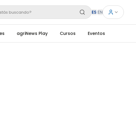
ES
|
EN
stás buscando?
es
agriNews Play
Cursos
Eventos