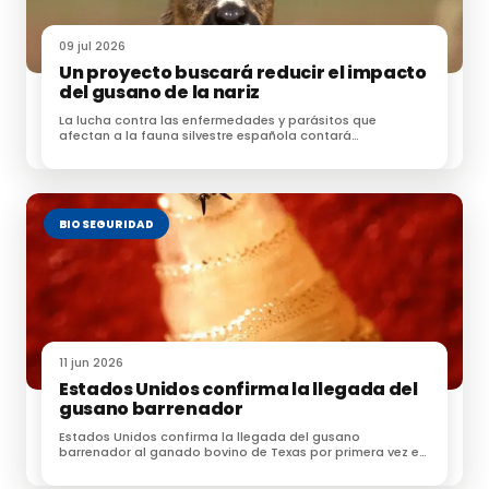
Interempresas
09 jul 2026
Un proyecto buscará reducir el impacto
Reuters
del gusano de la nariz
La lucha contra las enfermedades y parásitos que
afectan a la fauna silvestre española contará
FAO
próximamente con una nueva herramienta
Le puede interesar
BIOSEGURIDAD
La inteligencia artificial revoluciona la detección de
enfermedades en vacas lecheras
El Programa Nacional de Erradicación de la
Tuberculosis Bovina en España
11 jun 2026
Estados Unidos confirma la llegada del
gusano barrenador
La cabaña ovina y caprina en España continúa en
Estados Unidos confirma la llegada del gusano
descenso
barrenador al ganado bovino de Texas por primera vez en
60 años