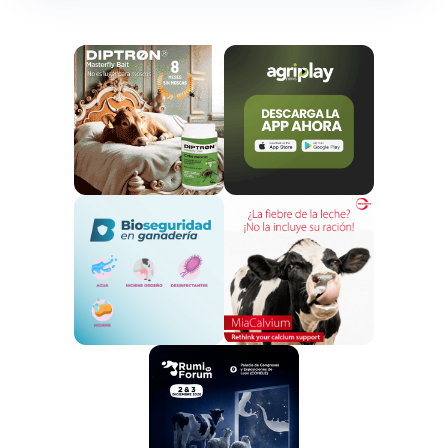
En este contexto, el Ministerio de Agricultura, Pesca y
Alimentación (MAPA) ha recomendado extremar las
precauciones en España.
Las autoridades
advierten de que el riesgo podría aumentar en
las próximas semanas debido al incremento del
movimiento de animales, personas y vehículos
,
especialmente en periodos asociados a festividades
religiosas y a la trashumancia estacional.
La preocupación se ha intensificado tras la detección
de brotes recientes en Europa, como los registrados
en Grecia y Chipre en 2026, vinculados al serotipo SAT1.
Estos episodios han obligado a activar zonas de
restricción, controles de movimiento y despliegue de
equipos veterinarios de emergencia.
Además, expertos internacionales alertan de que la
situación es especialmente compleja por la
circulación simultánea de varios serotipos del