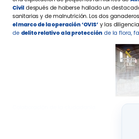
Civil
después de haberse hallado un destacado
sanitarias y de malnutrición. Los dos ganadero
el marco de la operación ‘OVIS’
y las diligenci
de
delito relativo a la protección
de la flora, 
Colaboración de la ciudadanía
El caso empezó el pasado mes de febrero, cuand
avisada del aparente
mal estado
en el que se 