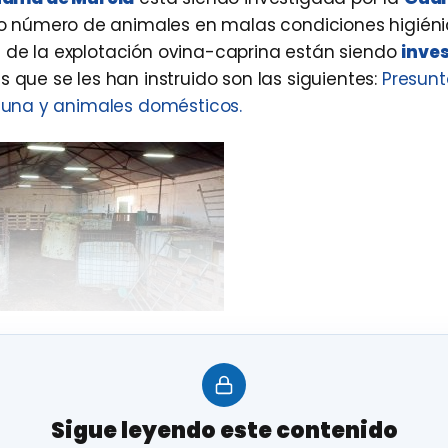
 número de animales en malas condiciones higién
s de la explotación ovina-caprina están siendo
inve
as que se les han instruido son las siguientes:
Presunt
fauna y animales domésticos.
o, gracias a la colaboración ciudadana, la Guardia 
hallaba el
ganado ovino y caprino
.
Sigue leyendo este contenido