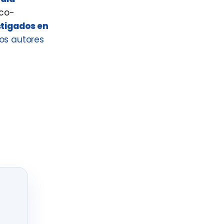
ico-
stigados en
os autores
Civil fue