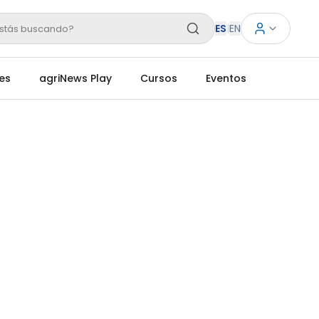
ES
|
EN
stás buscando?
es
agriNews Play
Cursos
Eventos