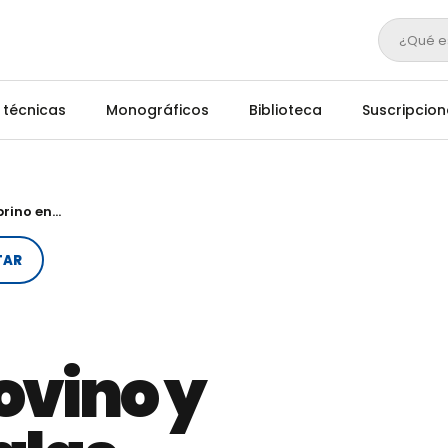
¿Qué e
 técnicas
Monográficos
Biblioteca
Suscripcion
Explotación ganadera de ovino y caprino en malas condiciones
TAR
ovino y