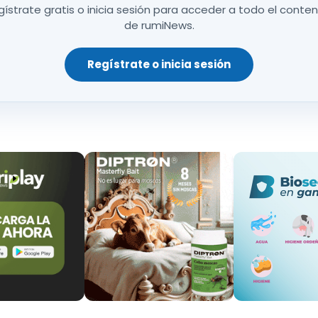
ístrate gratis o inicia sesión para acceder a todo el conte
 de Protección de la Naturaleza (SEPRONA)
de la Gua
de rumiNews.
rinario de la CARM
para efectuar la oportuna inspec
aspectos, las condiciones en las que se encontraba 
Regístrate o inicia sesión
cio, se pudo comprobar que los animales que residían en la 