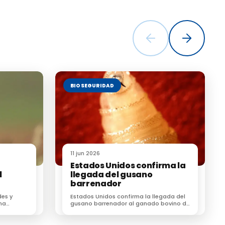
BIOSEGURIDAD
 en
 trabajo de
 inspectores
11 jun 2026
 de vista
Estados Unidos confirma la
l
llegada del gusano
barrenador
des y
Estados Unidos confirma la llegada del
ión de
na
gusano barrenador al ganado bovino de
Texas por primera vez en 60 años