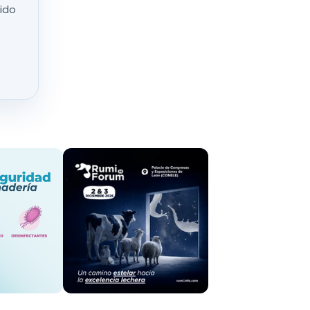
nido
rdia Civil se
ción en la
el ganado de
explotación se