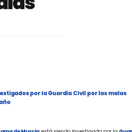
alas
estigados por la Guardia Civil por las malas
baño
hama de Murcia
está siendo investigada por la
Guar