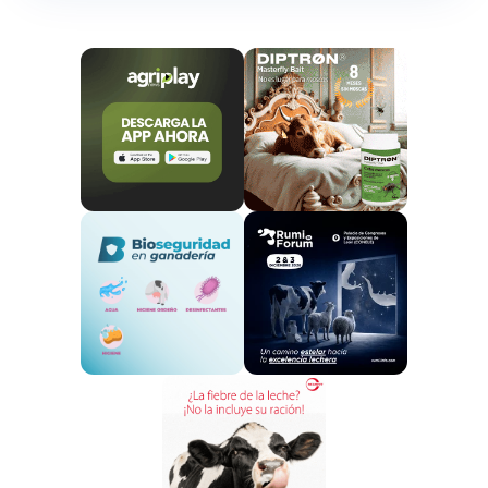
Ampliación de las comarcas
ganaderas y bioseguridad
Una de las medidas más relevantes aprobadas por el
Ejecutivo autonómico es la
ampliación del número
de comarcas ganaderas
en Extremadura, pasando
de las tradicionales 15 a un total de 43 unidades
epidemiológicas, con el objetivo de
mejorar la
gestión y eficacia de las medidas de control
sanitario
y facilitar una respuesta más adaptada al
riesgo epidemiológico de cada zona.
Con esta reorganización territorial los Servicios
Veterinarios Oficiales (SVO) podrán actuar con mayor
precisión, permitiendo una vigilancia más estrecha en
cada área con alta densidad de explotaciones o con
riesgo de entrada de enfermedades animales. Esto
se traducirá en una aplicación más ajustada de