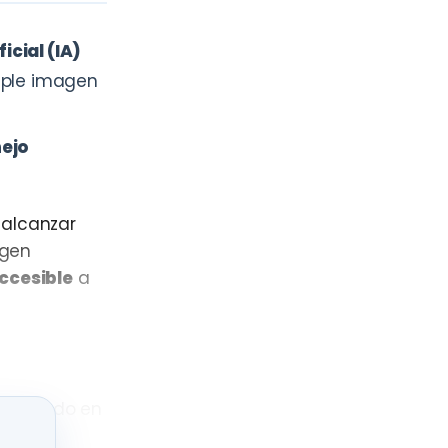
icial (IA)
mple imagen
nejo
alcanzar
agen
ccesible
a
mpregnado en