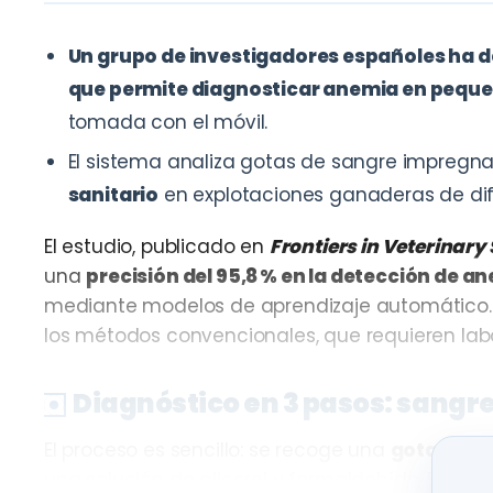
Un grupo de investigadores españoles ha des
que permite diagnosticar anemia en pequ
tomada con el móvil.
El sistema analiza gotas de sangre impregn
sanitario
en explotaciones ganaderas de difí
El estudio, publicado en
Frontiers in Veterinary
una
precisión del 95,8 % en la detección de a
mediante modelos de aprendizaje automático. 
los métodos convencionales, que requieren lab
Diagnóstico en 3 pasos: sangr
El proceso es sencillo: se recoge una
gota de sa
una solución de glicerol y formaldehído. Este ma