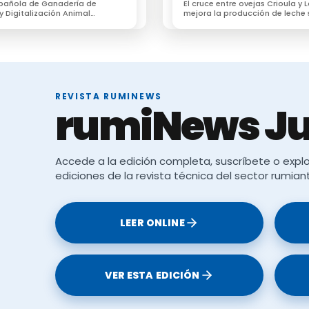
spañola de Ganadería de
El cruce entre ovejas Crioula y
 y Digitalización Animal
mejora la producción de leche 
reunirá en Valencia al
la adaptación al pastoreo
ma de innovación ganadera
REVISTA RUMINEWS
rumiNews Ju
Accede a la edición completa, suscríbete o explo
ediciones de la revista técnica del sector rumian
LEER ONLINE
VER ESTA EDICIÓN