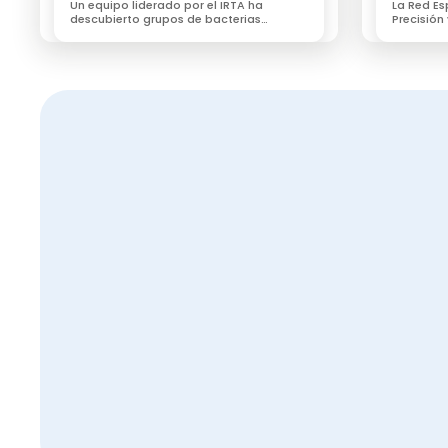
Un equipo liderado por el IRTA ha
La Red E
descubierto grupos de bacterias
Precisión
heredables y que están directamente
(REDIGA) 
relacionados con las emisiones de
ecosiste
metano