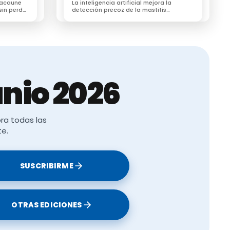
 Lacaune
La inteligencia artificial mejora la
sin perder
detección precoz de la mastitis
subclínica en vacas lecheras según un
estudio
nio 2026
ra todas las
te.
SUSCRIBIRME
OTRAS EDICIONES