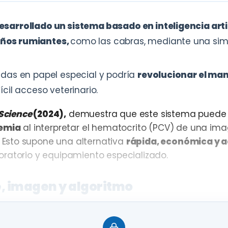
arrollado un sistema basado en inteligencia artif
eños rumiantes,
como las cabras, mediante una si
adas en papel especial y podría
revolucionar el ma
cil acceso veterinario.
 Science
(2024),
demuestra que este sistema puede 
nemia
al interpretar el hematocrito (PCV) de una im
Esto supone una alternativa
rápida, económica y a
oratorio y equipamiento especializado.
e, imagen y algoritmo
ngre de 30 µL
, que se deposita en papel de filtro i
terial estabiliza la muestra durante el transporte.