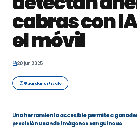
detectan ane
cabras con I
el móvil
20 jun 2025
Guardar artículo
Una herramienta accesible permite a ganader
precisión usando imágenes sanguíneas