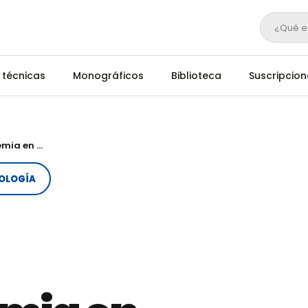
¿Qué e
 técnicas
Monográficos
Biblioteca
Suscripcion
Ganadería inteligente: detectan anemia en cabras con IA desde el móvil
OLOGÍA