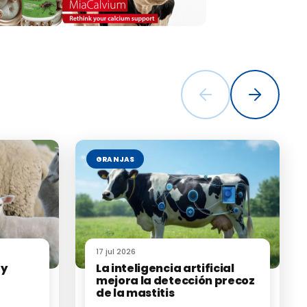
positivos
omatizar la
mejorar el
GRANJAS
& León-
sis for rapid
17 jul 2026
 y
La inteligencia artificial
mejora la detección precoz
de la mastitis