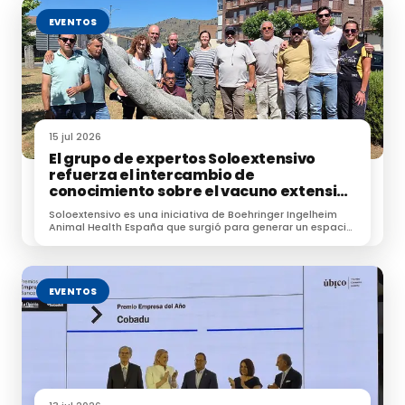
EVENTOS
15 jul 2026
El grupo de expertos Soloextensivo
refuerza el intercambio de
conocimiento sobre el vacuno extensivo
en su encuentro anual
Soloextensivo es una iniciativa de Boehringer Ingelheim
Animal Health España que surgió para generar un espacio
de conexión entre profesionales dedicados a la
ganadería extensiva.
EVENTOS