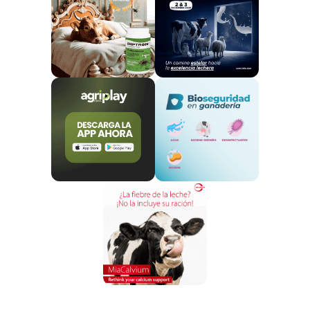
capa de grasa. Aunque el sabor y la presentación
diferían significativamente de lo que hoy
reconocemos como una hamburguesa, la esencia de
combinar carne molida con otros ingredientes y
cocinarlos juntos estaba ya presente.
Este plato romano se preparaba y servía de manera
similar a las modernas hamburguesas, en el sentido
de que se trataba de
una porción de carne que
podía ser fácilmente consumida con las manos.
Sin embargo, a diferencia de la hamburguesa actual,
el “Isicia Omentata” no se sirve entre panes, lo que es
una característica esencial de la hamburguesa
moderna.
La Influencia de los Tártaros y la Edad
Media
Siglos después,
durante la Edad Media,
otro grupo