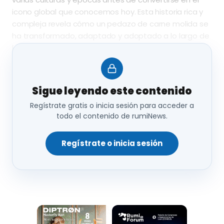
icono global que conocemos hoy. Esta historia rica y
compleja revela cómo un pedazo de carne molida se
ha transformado, adaptado y adoptado a lo largo de
los siglos.
Los Primeros Indicios en la Antigua
Roma
Sigue leyendo este contenido
La historia de la hamburguesa comienza mucho antes
Regístrate gratis o inicia sesión para acceder a
todo el contenido de rumiNews.
de lo que la mayoría de la gente podría pensar. Según
investigaciones recientes, los primeros indicios de
algo parecido a la hamburguesa se pueden rastrear
Regístrate o inicia sesión
hasta la Antigua Roma. En el portal especializado
Fans del Vacuno
,
se menciona a
un plato romano
conocido como “Isicia Omentata”
. Este plato
consistía en una mezcla de carne molida, pimienta,
vino blanco, piñones y un adobo de garum, una salsa
de pescado fermentado, todo ello envuelto en una