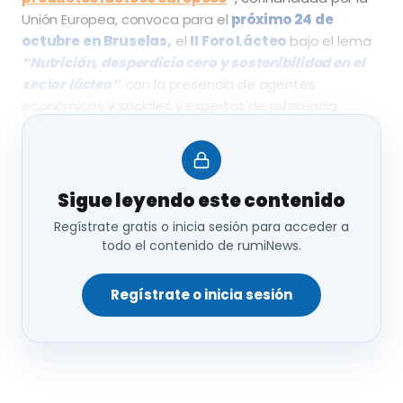
Unión Europea, convoca para el
próximo 24 de
octubre en Bruselas,
el
II Foro Lácteo
bajo el lema
“Nutrición, desperdicio cero y sostenibilidad en el
sector lácteo”
, con la presencia de agentes
económicos y sociales y expertos de referencia.
Sigue leyendo este contenido
Regístrate gratis o inicia sesión para acceder a
todo el contenido de rumiNews.
Regístrate o inicia sesión
En esta ocasión, el encuentro estará centrado en la
prevención del desperdicio alimentario y los buenos