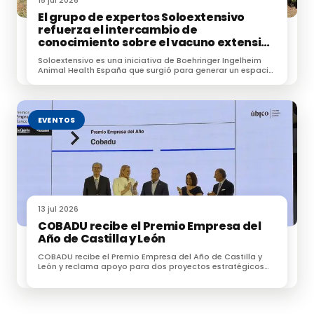
15 jul 2026
El grupo de expertos Soloextensivo
refuerza el intercambio de
conocimiento sobre el vacuno extensivo
en su encuentro anual
Soloextensivo es una iniciativa de Boehringer Ingelheim
Animal Health España que surgió para generar un espacio
de conexión entre profesionales dedicados a la
ganadería extensiva.
EVENTOS
13 jul 2026
COBADU recibe el Premio Empresa del
Año de Castilla y León
COBADU recibe el Premio Empresa del Año de Castilla y
León y reclama apoyo para dos proyectos estratégicos
para el futuro del medio rural