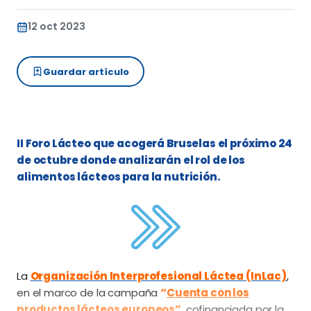
12 oct 2023
Guardar artículo
II Foro Lácteo que acogerá Bruselas el próximo 24
de octubre donde analizarán el rol de los
alimentos lácteos para la nutrición.
La
Organización Interprofesional Láctea (InLac)
,
en el marco de la campaña
“
Cuenta con los
productos lácteos europeos
”
, cofinanciada por la