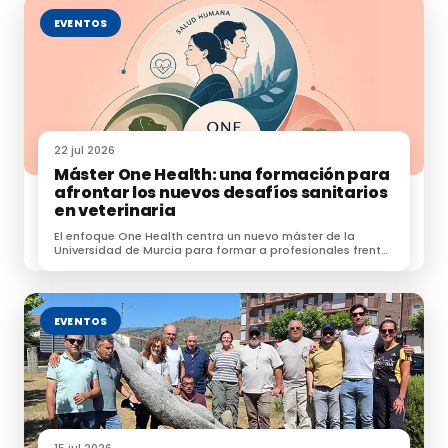
EVENTOS
Te puede interesar:
Indemnización por la enfermedad hemorrágica
epizoótica
La Junta pide apoyo al Gobierno ante la enfermedad
22 jul 2026
Máster One Health: una formación para
hemorrágica epizoótica
afrontar los nuevos desafíos sanitarios
en veterinaria
La enfermedad hemorrágica epizoótica llega a Galicia
El enfoque One Health centra un nuevo máster de la
Universidad de Murcia para formar a profesionales frente
a zoonosis, resistencias e IA.
EVENTOS