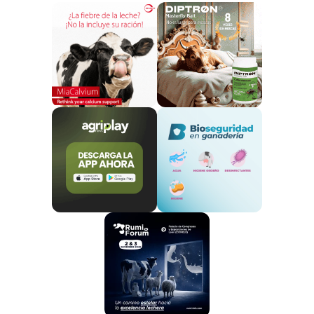
usos en la cocina, sin olvidar las bondades
nutricionales y saludables de leche, yogur y queso. El
Foro, será inaugurado por el presidente de InLac,
Daniel Ferreiro
, quien estará acompañado por la
directora gerente de esta Interprofesional,
Nuria M.
Arribas
.
Entre los ponentes, la doctora Rosaura Leis y la
chef Pepa Muñoz.
El Foro contará, asimismo, con la participación de
Rosaura Leis
, profesora de la
Facultad de Medicina
en la Universidad de Santiago de Compostela
,
investigadora principal del grupo de investigación
Nutrición Pediátrica del Instituto de
Investigación Sanitaria de Santiago
; miembro del
Ciber de Obesidad
; presidenta de la
Fundación
Española de la Nutrición (FEN)
y del
Comité de