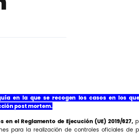
n
ía en la que se recogen los casos en los que
cción post mortem.
s en el Reglamento de Ejecución (UE) 2019/627,
p
mes para la realización de controles oficiales de 