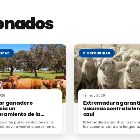
ionados
RIDAD
BIOSEGURIDAD
026
19 may 2026
tor ganadero
Extremadura garanti
cia un
vacunas contra la le
ramiento de la
azul
ulosis
pación por la evolución de la
Extremadura garantiza la grat
sis bovina vuelve a crecer en el
las vacunas contra la lengua az
anadero de Extremadura y
alarma generada en el sector
 León