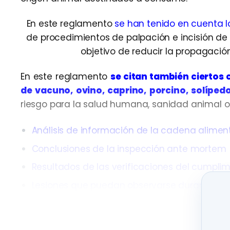
En este reglamento
se han tenido en cuenta l
de procedimientos de palpación e incisión de
objetivo de reducir la propagaci
En este reglamento
se citan también ciertos 
de vacuno, ovino, caprino, porcino, solípedo
riesgo para la salud humana, sanidad animal o
Análisis de información de la cadena alimen
Conclusiones de la inspección ante mortem
Resultados de las verificaciones del cumpli
Lesiones que puedan observarse durante la 
Datos epidemiológicos adicionales u otros da