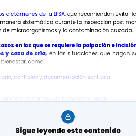
os dictámenes de la EFSA
, que recomiendan evitar la
 manera sistemática durante la inspección post mor
ón de microorganismos y la contaminación cruzada.
casos en los que se requiere la palpación e incisió
s y caza de cría,
en las situaciones que hagan s
 bienestar, como:
taria, controles y documentación sanitaria
miento de las normas de bienestar animal
propia inspección post mortem
tos de la explotación de origen
Sigue leyendo este contenido
Fuente: ag