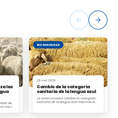
BIOSEGURIDAD
25 mar 2026
za las
Cambio de la categoría
ngua
sanitaria de la lengua azul
La Unión Europea cambia la categoría
sanitaria de la lengua azul mientras el
uidad de
sector ganadero alerta de su impacto
ul tras la
económico
 ganadero