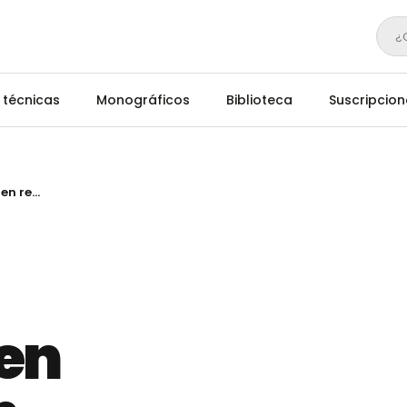
¿
 técnicas
Monográficos
Biblioteca
Suscripcion
Inspección postmortem en mataderos en revisión
en