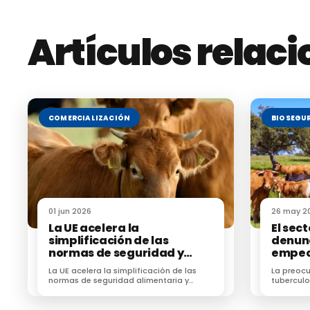
Artículos relac
COMERCIALIZACIÓN
BIOSEGU
01 jun 2026
26 may 2
La UE acelera la
El sec
simplificación de las
denun
normas de seguridad y
empeo
sanidad
tuberc
La UE acelera la simplificación de las
La preocu
normas de seguridad alimentaria y
tuberculo
sanidad animal para reducir burocracia
sector g
en el campo
Castilla y