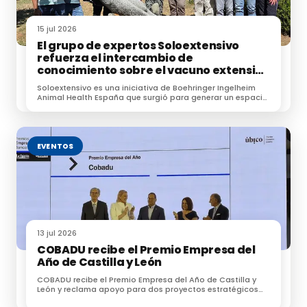
15 jul 2026
El grupo de expertos Soloextensivo
refuerza el intercambio de
conocimiento sobre el vacuno extensivo
en su encuentro anual
Soloextensivo es una iniciativa de Boehringer Ingelheim
Animal Health España que surgió para generar un espacio
de conexión entre profesionales dedicados a la
ganadería extensiva.
EVENTOS
13 jul 2026
COBADU recibe el Premio Empresa del
Año de Castilla y León
COBADU recibe el Premio Empresa del Año de Castilla y
León y reclama apoyo para dos proyectos estratégicos
para el futuro del medio rural