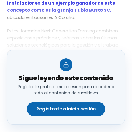
instalaciones de un ejemplo ganador de este
concepto como es la granja Tubío Busto SC,
ubicada en Lousame, A Coruña.
Estas Jornadas Next Generation Farming combinan
exposiciones prácticas y teóricas sobre las últimas
soluciones tecnológicas para la gestión y el trabajo
diario en las explotaciones ganaderas, siendo este
formato la manera perfecta para que los ganaderos
obtengan una visión 360º de hasta dónde podría
llegar su explotación con un real.
Sigue leyendo este contenido
Regístrate gratis o inicia sesión para acceder a
todo el contenido de rumiNews.
Más de
100 ganaderos de diversas zonas de
Galicia
se dieron cita en esta ganadería para ver el
funcionamiento en vivo de una granja equipada con 8
Regístrate o inicia sesión
robots DairyRobot R9600 de GEA, operando bajo el
sistema Batch Milking, que ha instalado Farming
Agrícola, distribuidor oficial de equipos de ordeño