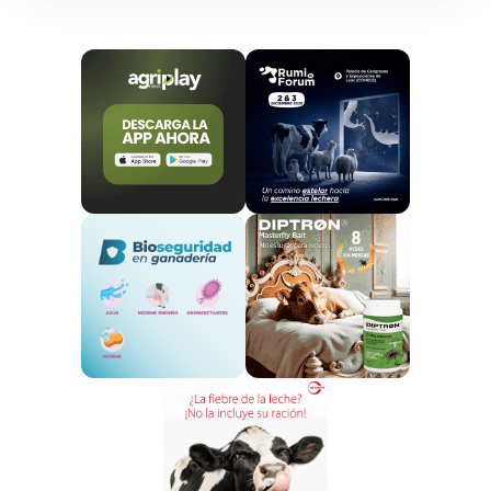
automatizado en la zona de A Coruña para la
compañía alemana.
Este innovador sistema permite la automatización del
ordeño por lotes, lo que mejora la eficiencia y facilita
la gestión de las ganaderías.
Durante la jornada, los asistentes tuvieron la
oportunidad de
observar el proceso de ordeño y
aprender sobre el manejo de la granja
. Además,
las
charlas técnicas
abordaron
temas clave sobre
el ordeño automatizado por lotes
, incluyendo las
ventajas y consideraciones del manejo de rebaños, el
diseño de instalaciones y criterios fundamentales
para una implementación exitosa. Uno de los
momentos más destacados fue la mesa redonda
con representantes de cinco ganaderías que ya
utilizan este sistema, quienes compartieron sus