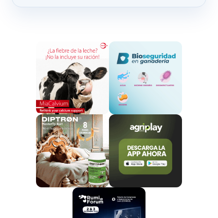
todo ciervos) y domésticos (en particular bovinos) ha
sido confirmada por el laboratorio francés de
referencia en sanidad animal de Maisons Alfort, a las
afueras de París.
En su comunicado, el departamento francés de
Agricultura señaló que más allá de la presencia de
esta epizootia desde hace mucho tiempo en
Norteamérica, actualmente se tiene constancia de
casos en Italia (en las islas de Cerdeña y Sicilia), en
Portugal y en España.
Y más en concreto, precisó que
en la península
ibérica se ha puesto en evidencia
el avance de la
enfermedad entre la fauna salvaje y en las granjas del
sur hacia el norte y el este, de forma que
“los últimos
casos censados por las autoridades españolas a
finales de agosto se situaban a menos de 100
kilómetros de la frontera francesa”.