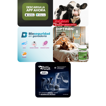
La alimentación de niños y adolescentes ha de incluir
alimentos ricos en proteínas para cubrir las
necesidades nutricionales en estas fases de alto
crecimiento muscular, óseo y cognitivo. Precisamente,
la Sociedad Española de Pediatría Extrahospitalaria y
Atención Primaria (SEPEAP) estima que el momento
adecuado para que los niños empiecen a comer
carne en pequeñas cantidades es a partir de
los seis
meses de edad. Por otra parte, diversos estudios han
mostrado que cuando la carne y sus derivados están
presentes en la dieta, favorecen de forma
significativa el crecimiento, el tono muscular y el
desarrollo cognitivo de los niños.
Asimismo, el consumo de carne y sus derivados
es
100% saludable para las mujeres embarazadas
.
La ingesta de nutrientes y las necesidades de
proteínas aumentan durante el embarazo, por lo que