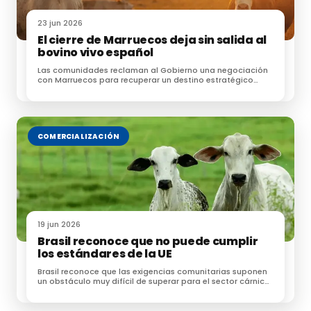
gradualmente a lo largo de 7 años a partir de la
23 jun 2026
entrada.
El cierre de Marruecos deja sin salida al
bovino vivo español
Las comunidades reclaman al Gobierno una negociación
con Marruecos para recuperar un destino estratégico
para las exportaciones de ganado
Fuente:
Agroinformación
COMERCIALIZACIÓN
Te puede interesar:
Acuerdo Comercial entre la UE y
Nueva Zelanda
19 jun 2026
Brasil reconoce que no puede cumplir
los estándares de la UE
Brasil reconoce que las exigencias comunitarias suponen
un obstáculo muy difícil de superar para el sector cárnico
brasileño