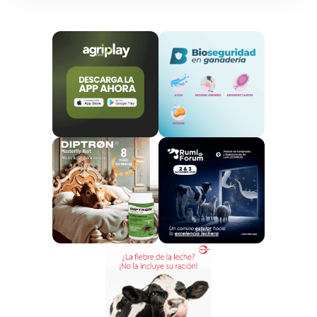
De la misma forma, desde que COAG se afirma que
esta iniciativa Ilustra
«la hipocresía e incoherencia de
la política comercial de Bruselas»
respecto a los
objetivos medioambientales del Pacto Verde Europeo
y de la estrategia de La Granja a la Mesa.
“Un cordero
neozelandés viajará más de 20.000 km para poder
consumirse en el mercado comunitario con las
emisiones de CO
que eso supone. Es un paradigma
2
comercial totalmente obsoleto e irresponsable en un
contexto de emergencia climática”
, ha anotado
Padilla.
ACCESO DE NUEVA ZELANDA AL MERCADO DE LA UE
Carne de ovino.
Según el acuerdo, la UE permitirá la
importación de un contingente arancelario de 38.000
toneladas libre de derechos. Este volumen se