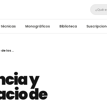
¿Qué e
 técnicas
Monográficos
Biblioteca
Suscripcion
La trashumancia y el uso del espacio de los buitres
cia y
acio de