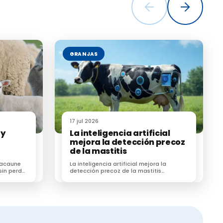
 rebaños de
parte, el uso
umancia
GRANJAS
umancia en
carroña
ómeno
 abandono
mportantes
17 jul 2026
 y
La inteligencia artificial
mejora la detección precoz
de la mastitis
 Lacaune
La inteligencia artificial mejora la
sin perder
detección precoz de la mastitis
subclínica en vacas lecheras según un
estudio
nadón, J. D.,
k and