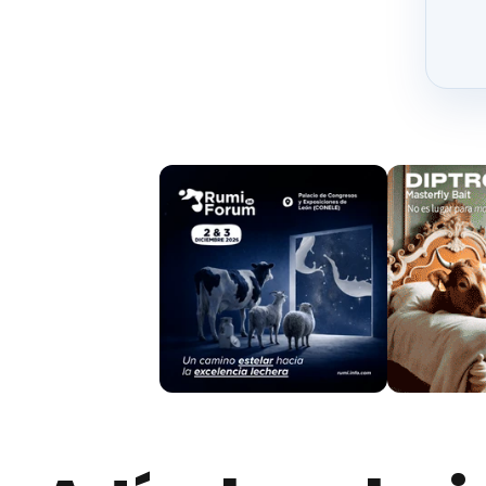
Doñana (EBD – CSIC)
, la
Universidad Naciona
la
Universidad de Lleida
y el
Grupo de Investig
del Instituto de Investigación en Recursos Ci
de los buitres
con el
ganado trashumante
med
con dispositivos GPS.
El estudio se ha realizado en dos zonas monta
la trashumancia está en declive, utilizando c
Andes (Argentina)
, donde la trashumancia si
especie de ave carroñera investigada el
cóndor
La desaparición de la trashumancia implica alt
aves carroñeras, y advierte de la urgencia de me
Los resultados del estudio muestran que tanto