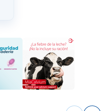
de Sevilla
,
Silvestre
la
relación
es marcados
ña),
donde
)
; y los
ando como
te de las
 a la