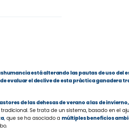
rashumancia está alterando las pautas de uso del 
 de evaluar el declive de esta práctica ganadera tr
stores de las dehesas de verano a las de invierno,
tradicional. Se trata de un sistema, basado en el aju
za
,
que se ha asociado a
múltiples beneficios ambi
bo.