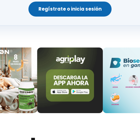
l del Comahue-CONICET
(Argentina), la
U
niversidad 
Regístrate o inicia sesión
ación en Gestión de Recursos Cinegéticos y Fauna 
negéticos (IREC – CSIC, UCLM, JCCM)
, han analizado 
iante el estudio de los
movimientos de ejemplar
ñosas con tradición trashumante:
los Pirineos (Espa
omo modelo de estudio el
buitre leonado (Gyps fulvus
gue siendo una práctica ganadera relevante, utiliz
 andino (Vultur gryphus).
eraciones en los patrones de uso del espacio por par
jorar el uso del espacio por parte de los buitres.
los buitres leonados como los cóndores responden